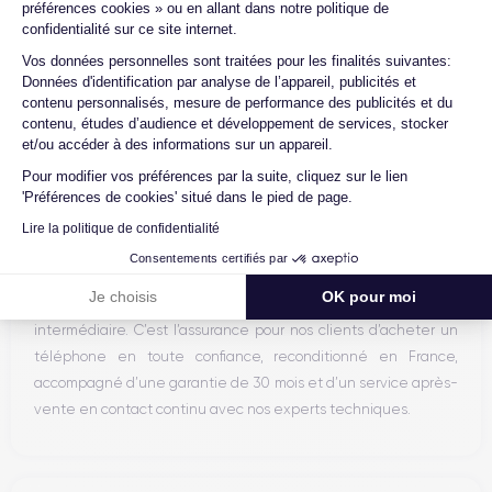
préférences cookies » ou en allant dans notre politique de
Expertise
confidentialité sur ce site internet.
Axeptio consent
Vos données personnelles sont traitées pour les finalités suivantes:
Certideal est une entreprise française de vente et de
Données d'identification par analyse de l’appareil, publicités et
reconditionnement de téléphones mobiles. Notre service
contenu personnalisés, mesure de performance des publicités et du
achat s’approvisionne auprès d’opérateurs qui reprennent des
contenu, études d’audience et développement de services, stocker
et/ou accéder à des informations sur un appareil.
smartphones n’ayant connu qu’un seul et unique propriétaire.
Chacun des produits reconditionnés mis à la vente sur notre
Pour modifier vos préférences par la suite, cliquez sur le lien
'Préférences de cookies' situé dans le pied de page.
site est alors récupéré physiquement par nos soins et suit dans
nos locaux un processus d’homologation en trois étapes :
Lire la politique de confidentialité
vérification, test et validation. Nos experts sont ainsi les
Consentements certifiés par
premiers à intervenir techniquement sur le produit, que nous
Je choisis
OK pour moi
reconditionnons nous-mêmes en interne, sans autre
intermédiaire. C’est l’assurance pour nos clients d’acheter un
téléphone en toute confiance, reconditionné en France,
accompagné d’une garantie de 30 mois et d’un service après-
vente en contact continu avec nos experts techniques.