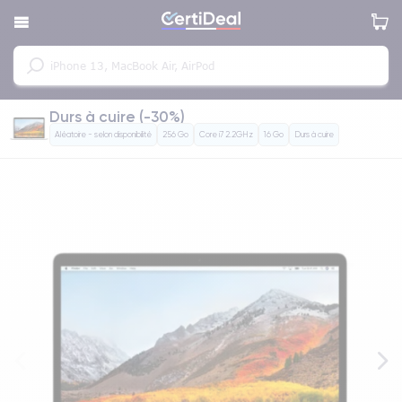
Durs à cuire (-30%)
Aléatoire - selon disponibilité
256 Go
Core i7 2.2GHz
16 Go
Durs à cuire