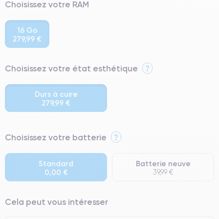
Choisissez votre RAM
16 Go
279,99 €
Choisissez votre état esthétique
?
Durs à cuire
279,99 €
⭐ Premium
Choisissez votre batterie
?
● Écran : Pièce d'origine Apple. Qualité Impeccable.
● Batterie : usage intensif.
Standard
Batterie neuve
0,00 €
39,99 €
● Seuls 5% de nos téléphones ont un grade Premium.
Cela peut vous intéresser