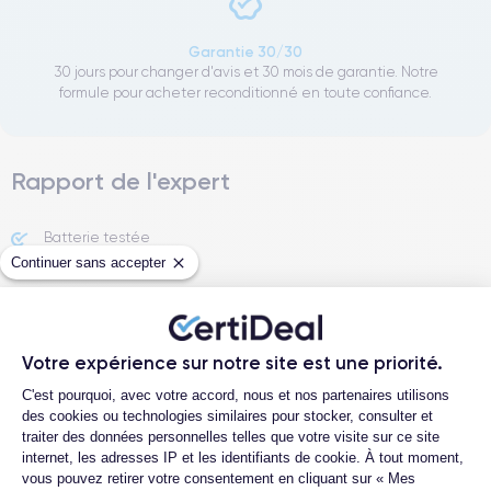
Garantie 30/30
30 jours pour changer d'avis et 30 mois de garantie. Notre
formule pour acheter reconditionné en toute confiance.
Rapport de l'expert
Batterie testée
Continuer sans accepter
Votre expérience sur notre site est une priorité.
Plateforme de Gestion du Consentemen
C'est pourquoi, avec votre accord, nous et nos partenaires utilisons
des cookies ou technologies similaires pour stocker, consulter et
Voir plus
traiter des données personnelles telles que votre visite sur ce site
internet, les adresses IP et les identifiants de cookie. À tout moment,
vous pouvez retirer votre consentement en cliquant sur « Mes