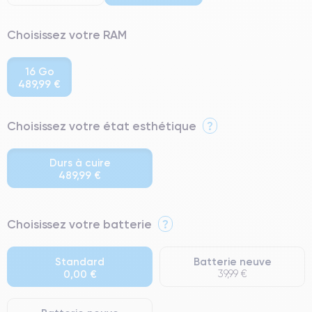
Choisissez votre RAM
16 Go
489,99 €
Choisissez votre état esthétique
?
Durs à cuire
489,99 €
⭐ Premium
Choisissez votre batterie
?
● Écran : Pièce d'origine Apple. Qualité Impeccable.
● Batterie : usage intensif.
Standard
Batterie neuve
0,00 €
39,99 €
● Seuls 5% de nos téléphones ont un grade Premium.