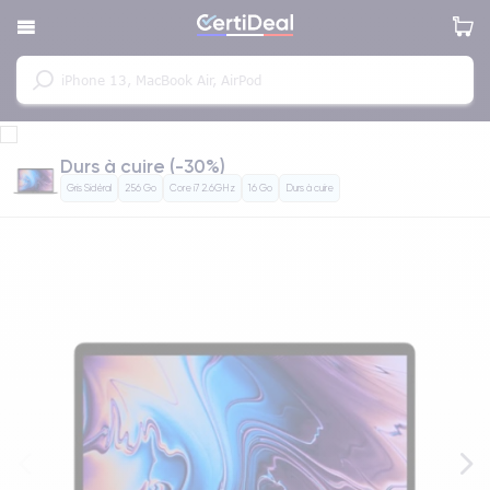
Durs à cuire (-30%)
Gris Sidéral
256 Go
Core i7 2.6GHz
16 Go
Durs à cuire