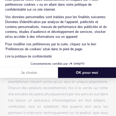
préférences cookies » ou en allant dans notre politique de
confidentialité sur ce site internet.
Axeptio consent
Vos données personnelles sont traitées pour les finalités suivantes:
Données d'identification par analyse de l’appareil, publicités et
contenu personnalisés, mesure de performance des publicités et du
contenu, études d’audience et développement de services, stocker
Voir plus
et/ou accéder à des informations sur un appareil.
Pour modifier vos préférences par la suite, cliquez sur le lien
'Préférences de cookies' situé dans le pied de page.
Expertise
Lire la politique de confidentialité
Certideal est une entreprise française de vente et de
Consentements certifiés par
reconditionnement de téléphones mobiles. Notre service
Je choisis
OK pour moi
achat s’approvisionne auprès d’opérateurs qui reprennent des
smartphones n’ayant connu qu’un seul et unique propriétaire.
Chacun des produits reconditionnés mis à la vente sur notre
site est alors récupéré physiquement par nos soins et suit dans
nos locaux un processus d’homologation en trois étapes :
vérification, test et validation. Nos experts sont ainsi les
premiers à intervenir techniquement sur le produit, que nous