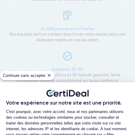
Un SAV proche et en France
Nos équipes sont en contact direct avec notre atelier pour une
résolution rapide en cas de pépin.
Garantie 30/30
30 jours pour changer d'avis et 30 mois de garantie. Notre
Continuer sans accepter
formule pour acheter reconditionné en toute confiance.
Votre expérience sur notre site est une priorité.
Rapport de l'expert
Plateforme de Gestion du Consentemen
C'est pourquoi, avec votre accord, nous et nos partenaires utilisons
des cookies ou technologies similaires pour stocker, consulter et
Batterie testée
traiter des données personnelles telles que votre visite sur ce site
internet, les adresses IP et les identifiants de cookie. À tout moment,
vous pouvez retirer votre consentement en cliquant sur « Mes