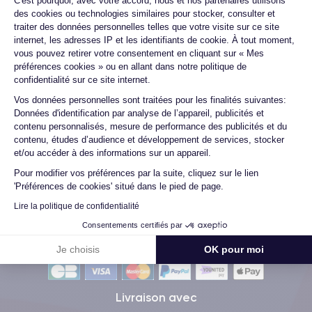
C'est pourquoi, avec votre accord, nous et nos partenaires utilisons
des cookies ou technologies similaires pour stocker, consulter et
traiter des données personnelles telles que votre visite sur ce site
internet, les adresses IP et les identifiants de cookie. À tout moment,
Marc B.
vous pouvez retirer votre consentement en cliquant sur « Mes
préférences cookies » ou en allant dans notre politique de
09/07/26
confidentialité sur ce site internet.
Très bien, service impeccable, satisfait de mon achat. Je
Axeptio consent
Vos données personnelles sont traitées pour les finalités suivantes:
recommande !
Données d'identification par analyse de l’appareil, publicités et
contenu personnalisés, mesure de performance des publicités et du
contenu, études d’audience et développement de services, stocker
et/ou accéder à des informations sur un appareil.
Voir tous les avis
Pour modifier vos préférences par la suite, cliquez sur le lien
'Préférences de cookies' situé dans le pied de page.
Lire la politique de confidentialité
Consentements certifiés par
Méthodes de Paiement
Je choisis
OK pour moi
Livraison avec