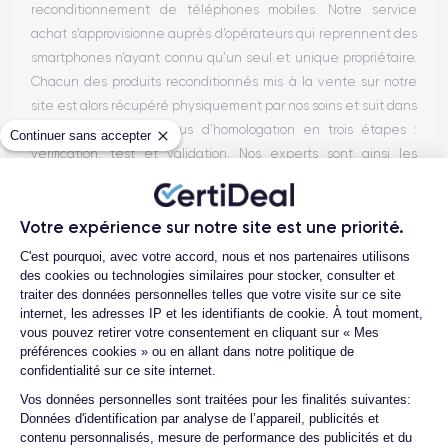
reconditionnement de téléphones mobiles. Notre service
achat s’approvisionne auprès d’opérateurs qui reprennent des
smartphones n’ayant connu qu’un seul et unique propriétaire.
Chacun des produits reconditionnés mis à la vente sur notre
site est alors récupéré physiquement par nos soins et suit dans
nos locaux un processus d’homologation en trois étapes :
Continuer sans accepter
vérification, test et validation. Nos experts sont ainsi les
premiers à intervenir techniquement sur le produit, que nous
reconditionnons nous-mêmes en interne, sans autre
Votre expérience sur notre site est une priorité.
intermédiaire. C’est l’assurance pour nos clients d’acheter un
Plateforme de Gestion du Consentemen
téléphone en toute confiance, reconditionné en France,
C'est pourquoi, avec votre accord, nous et nos partenaires utilisons
accompagné d’une garantie de 30 mois et d’un service après-
des cookies ou technologies similaires pour stocker, consulter et
traiter des données personnelles telles que votre visite sur ce site
vente en contact continu avec nos experts techniques.
internet, les adresses IP et les identifiants de cookie. À tout moment,
vous pouvez retirer votre consentement en cliquant sur « Mes
préférences cookies » ou en allant dans notre politique de
confidentialité sur ce site internet.
Parcours d'un Smartphone
Axeptio consent
Vos données personnelles sont traitées pour les finalités suivantes:
Données d'identification par analyse de l’appareil, publicités et
contenu personnalisés, mesure de performance des publicités et du