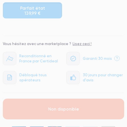
Parfait état
139,99 €
⭐ Premium
● Écran : Pièce d'origine Apple. Qualité Impeccable.
Vous hésitez avec une marketplace ?
Lisez ceci !
● Batterie : usage intensif.
● Seuls 5% de nos téléphones ont un grade Premium.
Reconditionné en
Garanti 30 mois
?
France par Certideal
Débloqué tous
30 jours pour changer
opérateurs
d'avis
Non disponible