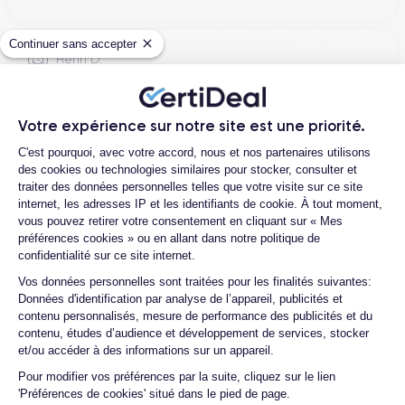
Continuer sans accepter
Henri D.
12/07/26
Bonne expérience
Votre expérience sur notre site est une priorité.
Plateforme de Gestion du Consentemen
C'est pourquoi, avec votre accord, nous et nos partenaires utilisons
des cookies ou technologies similaires pour stocker, consulter et
traiter des données personnelles telles que votre visite sur ce site
Ambroise V.
internet, les adresses IP et les identifiants de cookie. À tout moment,
vous pouvez retirer votre consentement en cliquant sur « Mes
10/07/26
préférences cookies » ou en allant dans notre politique de
confidentialité sur ce site internet.
Franchement super content ! J'ai acheté mon iPhone 14 Pro
Axeptio consent
chez eux et rien à redire, il est nickel. La batterie a été
Vos données personnelles sont traitées pour les finalités suivantes:
Données d'identification par analyse de l’appareil, publicités et
changée ...
contenu personnalisés, mesure de performance des publicités et du
contenu, études d’audience et développement de services, stocker
et/ou accéder à des informations sur un appareil.
Marc B.
Pour modifier vos préférences par la suite, cliquez sur le lien
09/07/26
'Préférences de cookies' situé dans le pied de page.