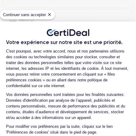
Continuer sans accepter
Henri D.
12/07/26
Bonne expérience
Votre expérience sur notre site est une priorité.
Plateforme de Gestion du Consentemen
C'est pourquoi, avec votre accord, nous et nos partenaires utilisons
des cookies ou technologies similaires pour stocker, consulter et
traiter des données personnelles telles que votre visite sur ce site
Ambroise V.
internet, les adresses IP et les identifiants de cookie. À tout moment,
vous pouvez retirer votre consentement en cliquant sur « Mes
10/07/26
préférences cookies » ou en allant dans notre politique de
confidentialité sur ce site internet.
Franchement super content ! J'ai acheté mon iPhone 14 Pro
Axeptio consent
chez eux et rien à redire, il est nickel. La batterie a été
Vos données personnelles sont traitées pour les finalités suivantes:
Données d'identification par analyse de l’appareil, publicités et
changée ...
contenu personnalisés, mesure de performance des publicités et du
contenu, études d’audience et développement de services, stocker
et/ou accéder à des informations sur un appareil.
Marc B.
Pour modifier vos préférences par la suite, cliquez sur le lien
09/07/26
'Préférences de cookies' situé dans le pied de page.