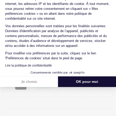
internet, les adresses IP et les identifiants de cookie. À tout moment,
Neuf
vous pouvez retirer votre consentement en cliquant sur « Mes
préférences cookies » ou en allant dans notre politique de
confidentialité sur ce site internet.
Axeptio consent
Vos données personnelles sont traitées pour les finalités suivantes:
Pack Changement Écran et...
Données d'identification par analyse de l’appareil, publicités et
contenu personnalisés, mesure de performance des publicités et du
169,00 €
contenu, études d’audience et développement de services, stocker
et/ou accéder à des informations sur un appareil.
Neuf
Pour modifier vos préférences par la suite, cliquez sur le lien
'Préférences de cookies' situé dans le pied de page.
Lire la politique de confidentialité
Pack Changement Écran et...
Consentements certifiés par
169,00 €
Je choisis
OK pour moi
Neuf