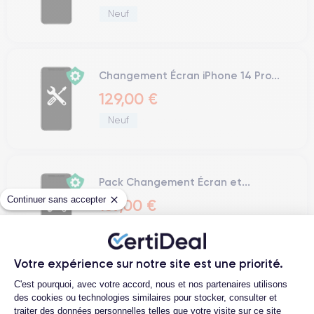
Neuf
Changement Écran iPhone 14 Pro...
129,00 €
Neuf
Pack Changement Écran et...
Continuer sans accepter
159,00 €
Neuf
Votre expérience sur notre site est une priorité.
Plateforme de Gestion du Consentemen
C'est pourquoi, avec votre accord, nous et nos partenaires utilisons
Pack Changement Écran et...
des cookies ou technologies similaires pour stocker, consulter et
159,00 €
traiter des données personnelles telles que votre visite sur ce site