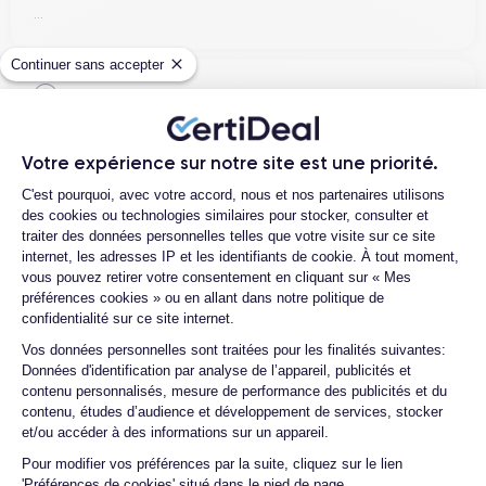
...
Continuer sans accepter
Henri D.
12/07/26
Votre expérience sur notre site est une priorité.
Bonne expérience
Plateforme de Gestion du Consentemen
C'est pourquoi, avec votre accord, nous et nos partenaires utilisons
des cookies ou technologies similaires pour stocker, consulter et
traiter des données personnelles telles que votre visite sur ce site
internet, les adresses IP et les identifiants de cookie. À tout moment,
Ambroise V.
vous pouvez retirer votre consentement en cliquant sur « Mes
10/07/26
préférences cookies » ou en allant dans notre politique de
confidentialité sur ce site internet.
Franchement super content ! J'ai acheté mon iPhone 14 Pro
Axeptio consent
Vos données personnelles sont traitées pour les finalités suivantes:
chez eux et rien à redire, il est nickel. La batterie a été
Données d'identification par analyse de l’appareil, publicités et
changée ...
contenu personnalisés, mesure de performance des publicités et du
contenu, études d’audience et développement de services, stocker
et/ou accéder à des informations sur un appareil.
Pour modifier vos préférences par la suite, cliquez sur le lien
Marc B.
'Préférences de cookies' situé dans le pied de page.