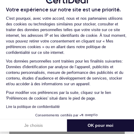
nos locaux un processus d’homologation en trois étapes :
Votre expérience sur notre site est une priorité.
vérification, test et validation. Nos experts sont ainsi les
Plateforme de Gestion du Consentemen
C'est pourquoi, avec votre accord, nous et nos partenaires utilisons
premiers à intervenir techniquement sur le produit, que nous
des cookies ou technologies similaires pour stocker, consulter et
reconditionnons nous-mêmes en interne, sans autre
traiter des données personnelles telles que votre visite sur ce site
intermédiaire. C’est l’assurance pour nos clients d’acheter un
internet, les adresses IP et les identifiants de cookie. À tout moment,
téléphone en toute confiance, reconditionné en France,
vous pouvez retirer votre consentement en cliquant sur « Mes
préférences cookies » ou en allant dans notre politique de
accompagné d’une garantie de 30 mois et d’un service après-
confidentialité sur ce site internet.
vente en contact continu avec nos experts techniques.
Axeptio consent
Vos données personnelles sont traitées pour les finalités suivantes:
Données d'identification par analyse de l’appareil, publicités et
contenu personnalisés, mesure de performance des publicités et du
contenu, études d’audience et développement de services, stocker
Parcours d'un Smartphone
et/ou accéder à des informations sur un appareil.
Pour modifier vos préférences par la suite, cliquez sur le lien
'Préférences de cookies' situé dans le pied de page.
Lire la politique de confidentialité
Consentements certifiés par
Je choisis
OK pour moi