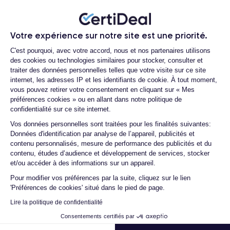
12 Pro reconditionné ?
iPhone 12 Pro
L'
est également doté d'une
triple caméra
Quelle est la durée de vie d'un iPhone
arrière
, avec un capteur LiDAR qui améliore la qualité de
12 Pro reconditionné ?
l'image et permet la détection de la profondeur. En outre, il est
Votre expérience sur notre site est une priorité.
Plateforme de Gestion du Consentemen
livré avec le système d'exploitation iOS 14 d'Apple, qui
Proposez-vous une assurance en cas
C'est pourquoi, avec votre accord, nous et nos partenaires utilisons
de casse due à des chocs ou à des
comprend de nouvelles fonctionnalités d'intelligence artificielle
des cookies ou technologies similaires pour stocker, consulter et
chutes ?
et d'apprentissage automatique.
traiter des données personnelles telles que votre visite sur ce site
internet, les adresses IP et les identifiants de cookie. À tout moment,
Quelles sont les options disponibles sur
vous pouvez retirer votre consentement en cliquant sur « Mes
Si vous souhaitez découvrir toutes les caractéristiques de ce
les batteries ?
préférences cookies » ou en allant dans notre politique de
smartphone, consulté la
fiche technique de l'iPhone 12 Pro.
Quels sont les accessoires inclus dans
confidentialité sur ce site internet.
la commande ?
Axeptio consent
Vos données personnelles sont traitées pour les finalités suivantes:
Données d'identification par analyse de l’appareil, publicités et
Différence entre l'iPhone 12 Pro et l'iPhone 12
Quelles garanties offrez-vous sur vos
contenu personnalisés, mesure de performance des publicités et du
produits ?
La principale différence entre l'iPhone 12 et l'iPhone 12 Pro
contenu, études d’audience et développement de services, stocker
réside dans leurs caractéristiques et spécifications. Bien que
Quels sont vos modes de paiement ?
et/ou accéder à des informations sur un appareil.
les deux téléphones soient similaires en termes de design, il
Pour modifier vos préférences par la suite, cliquez sur le lien
Est-il possible de payer l'iPhone 12 Pro
existe quelques différences clés qui peuvent influencer la
'Préférences de cookies' situé dans le pied de page.
en plusieurs fois ?
décision d'achat.
Lire la politique de confidentialité
Que se passe-t-il après avoir passé la
commande ?
Consentements certifiés par
Premièrement, l'iPhone 12 Pro a un
écran
légèrement plus