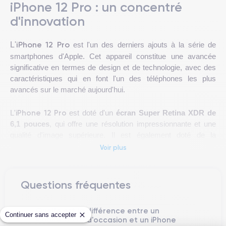
iPhone 12 Pro : un concentré
d'innovation
iPhone 12 Pro
L'
est l'un des derniers ajouts à la série de
smartphones d'Apple. Cet appareil constitue une avancée
significative en termes de design et de technologie, avec des
caractéristiques qui en font l'un des téléphones les plus
avancés sur le marché aujourd'hui.
iPhone 12 Pro
L'
est doté d'un
écran Super Retina XDR de
6,1 pouces
, qui offre une résolution impressionnante et une
qualité d'image supérieure. Il est également doté de la
technologie
Ceramic Shield
d'Apple, qui offre une résistance
Voir plus
accrue aux chocs et aux chutes.
Cet appareil utilise le dernier
processeur A14 Bionic
d'Apple,
Questions fréquentes
qui est l'un des plus puissants du marché. Cela permet
d'obtenir des performances fluides et rapides, même lors de
Quelle est la différence entre un
l'exécution simultanée de plusieurs applications exigeantes.
Continuer sans accepter
iPhone 12 Pro d'occasion et un iPhone