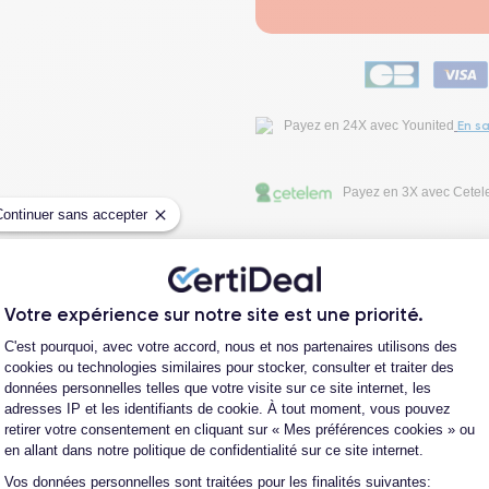
En sa
Payez en 24X avec Younited
Payez en 3X avec Cete
Continuer sans accepter
Fiche Technique
Votre expérience sur notre site est une priorité.
Avis clients
Plateforme de Gestion du Consentement
C'est pourquoi, avec votre accord, nous et nos partenaires utilisons des
cookies ou technologies similaires pour stocker, consulter et traiter des
données personnelles telles que votre visite sur ce site internet, les
Questions fréquentes
adresses IP et les identifiants de cookie. À tout moment, vous pouvez
retirer votre consentement en cliquant sur « Mes préférences cookies » ou
en allant dans notre politique de confidentialité sur ce site internet.
Vos données personnelles sont traitées pour les finalités suivantes:
Axeptio consent