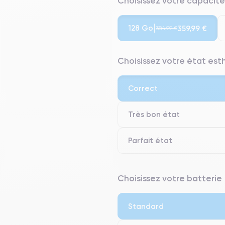
Choisissez votre capacité
128 Go
359,99 €
384,99 €
Choisissez votre état es
Correct
Très bon état
Parfait état
⭐ Premium
Choisissez votre batterie
● Écran : Pièce d'origine Apple. 
● Batterie : usage intensif.
Standard
● Seuls 5% de nos téléphones on