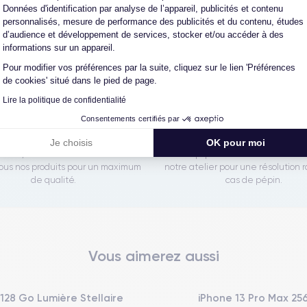
Les garanties CertiDeal
Données d'identification par analyse de l’appareil, publicités et contenu
personnalisés, mesure de performance des publicités et du contenu, études
d’audience et développement de services, stocker et/ou accéder à des
informations sur un appareil.
Pour modifier vos préférences par la suite, cliquez sur le lien 'Préférences
reconditionné. En achetant ici, vous bénéficiez de garanties e
de cookies' situé dans le pied de page.
Lire la politique de confidentialité
Consentements certifiés par
L'expert du reconditionné
Un SAV proche et en Fran
Je choisis
OK pour moi
0 ans, nous reconditionnons nous-
Nos équipes sont en contact dir
us nos produits pour un maximum
notre atelier pour une résolution 
de qualité.
cas de pépin.
Vous aimerez aussi
 128 Go Lumière Stellaire
iPhone 13 Pro Max 25