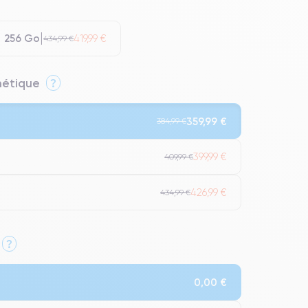
256 Go
419,99 €
434,99 €
thétique
?
359,99 €
384,99 €
399,99 €
409,99 €
426,99 €
434,99 €
?
Qualité Impeccable.
0,00 €
t un grade Premium.