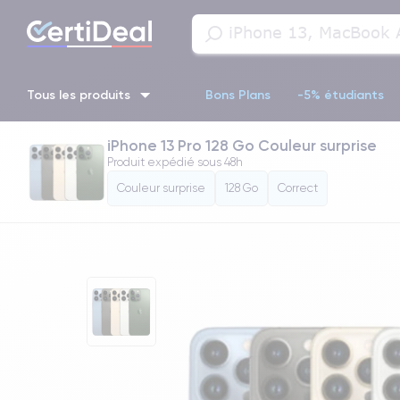
Tous les produits
Bons Plans
-5% étudiants
iPhone 13 Pro 128 Go Couleur surprise
iPhone 16
iPhone 14 Pro
iPhone 13 Pro
iPhone 13 Pr
Produit expédié sous
48h
Couleur surprise
128 Go
Correct
iPhone 11 Pro
iPhone 14 pro