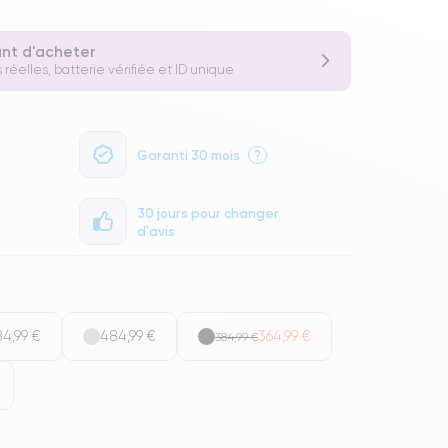
ant d'acheter
 réelles, batterie vérifiée et ID unique
Garanti 30 mois
?
30 jours pour changer
d'avis
4,99 €
484,99 €
364,99 €
384,99 €