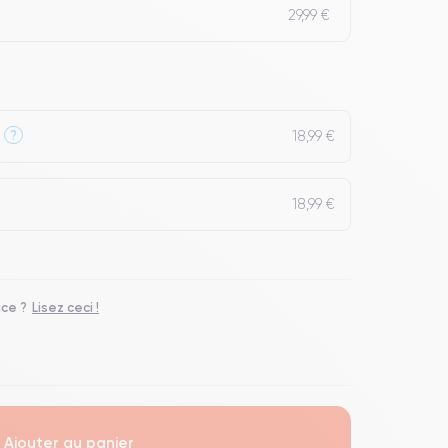
29,99 €
18,99 €
?
18,99 €
ace ?
Lisez ceci !
Ajouter au panier