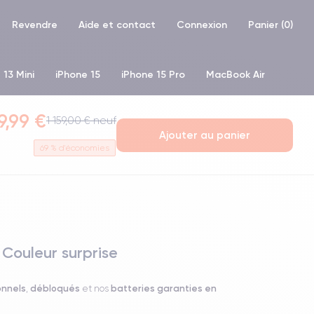
Revendre
Aide et contact
Connexion
Panier (
0
)
 13 Mini
iPhone 15
iPhone 15 Pro
MacBook Air
9,99 €
hone XR
iPhone SE 2 (2020)
iPhone X
iPhone XS
1 159,00 € neuf
Ajouter au panier
69
% d'économies
 Couleur surprise
onnels
débloqués
batteries garanties en
,
et nos