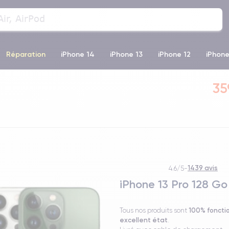
Réparation
iPhone 14
iPhone 13
iPhone 12
iPhone
35
o Max
iPhone 14 Pro Max
iPhone 11
iPhone 12 Pro
iP
1439 avis
4.6/5
-
iPhone 13 Pro 128 Go
100% foncti
Tous nos produits sont
excellent état
.