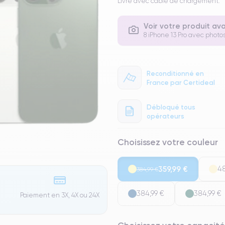
Livré avec cable de chargement.
Voir votre produit av
8 iPhone 13 Pro avec photos
Reconditionné en
France par Certideal
Débloqué tous
opérateurs
Choisissez votre couleur
359,99 €
48
384,99 €
384,99 €
384,99 €
Paiement en 3X, 4X ou 24X