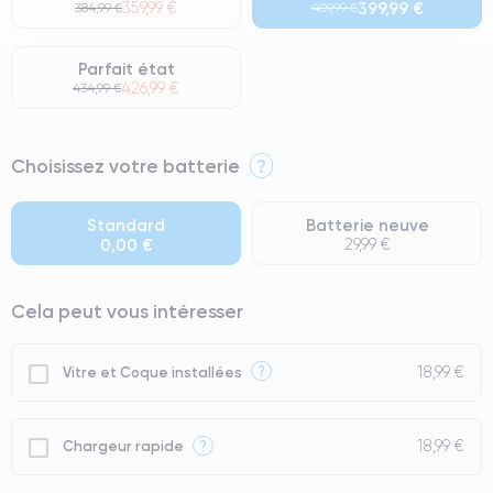
359,99 €
399,99 €
384,99 €
409,99 €
Parfait état
426,99 €
434,99 €
⭐ Premium
Choisissez votre batterie
?
● Écran : Pièce d'origine Apple. Qualité Impeccable.
● Batterie : usage intensif.
Standard
Batterie neuve
0,00 €
29,99 €
● Seuls 5% de nos téléphones ont un grade Premium.
Cela peut vous intéresser
18,99 €
?
Vitre et Coque installées
18,99 €
?
Chargeur rapide