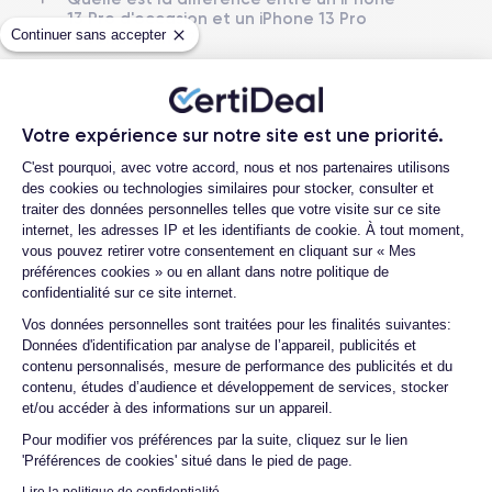
13 Pro d'occasion et un iPhone 13 Pro
Dimensions
Poids
Continuer sans accepter
reconditionné ?
146.7 × 71.5 × 7.65 mm
203 g
Quelle est la durée de vie d'un iPhone 13
Pro reconditionné ?
Écran
Résolution écran
OLED 6.1 pouces
2532 x 1170 pixels
Proposez-vous une assurance en cas de
Votre expérience sur notre site est une priorité.
casse due à des chocs ou à des chutes ?
Plateforme de Gestion du Consentemen
C'est pourquoi, avec votre accord, nous et nos partenaires utilisons
RAM
Memoire interne
Quelles sont les options disponibles sur
des cookies ou technologies similaires pour stocker, consulter et
6 Go
128, 256 ,512 et 1000 Go
les batteries ?
traiter des données personnelles telles que votre visite sur ce site
internet, les adresses IP et les identifiants de cookie. À tout moment,
Nom de la puce
Nombre de cœurs
Quels sont les accessoires inclus dans la
vous pouvez retirer votre consentement en cliquant sur « Mes
Puce A15 Bionic
6
commande ?
préférences cookies » ou en allant dans notre politique de
confidentialité sur ce site internet.
Quelles garanties offrez-vous sur vos
Nom GPU
Fréq. processeur
Axeptio consent
produits ?
Vos données personnelles sont traitées pour les finalités suivantes:
GPU 5 cœurs
3.22 GHz
Données d'identification par analyse de l’appareil, publicités et
Quels sont vos modes de paiement ?
contenu personnalisés, mesure de performance des publicités et du
Caméra Principale
Caméra Frontale
contenu, études d’audience et développement de services, stocker
Est-il possible de payer l'iPhone 13 Pro en
12 Mpx
12 Mpx
et/ou accéder à des informations sur un appareil.
plusieurs fois ?
Pour modifier vos préférences par la suite, cliquez sur le lien
Résolution vidéo
Recharge rapide
Que se passe-t-il après avoir passé la
'Préférences de cookies' situé dans le pied de page.
4K - 3840 x 2160 px
Oui, 20W
commande ?
Lire la politique de confidentialité