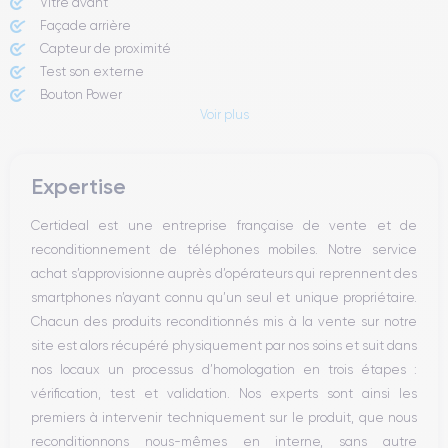
Vitre avant ​
Façade arrière
Capteur de proximité
Test son externe
Bouton Power
Voir plus
Prise Jack ou Lightening
Bouton Mute
Boutons volume
Expertise
Haut parleur
Microphone
Certideal est une entreprise française de vente et de
Bouton Home
reconditionnement de téléphones mobiles. Notre service
Bluetooth
achat s’approvisionne auprès d’opérateurs qui reprennent des
WiFi
smartphones n’ayant connu qu’un seul et unique propriétaire.
Réseau
Chacun des produits reconditionnés mis à la vente sur notre
Vibreur
site est alors récupéré physiquement par nos soins et suit dans
Prise USB
nos locaux un processus d’homologation en trois étapes :
vérification, test et validation. Nos experts sont ainsi les
premiers à intervenir techniquement sur le produit, que nous
reconditionnons nous-mêmes en interne, sans autre