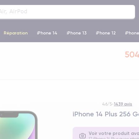
Réparation
iPhone 14
iPhone 13
iPhone 12
iPhone
o Max
iPhone 14 Pro Max
iPhone 11
iPhone 12 Pro
iP
504
1439 avis
4.6/5
-
iPhone 14 Plus 256 G
Voir votre produit av
17 iPhone 14 Plus avec phot