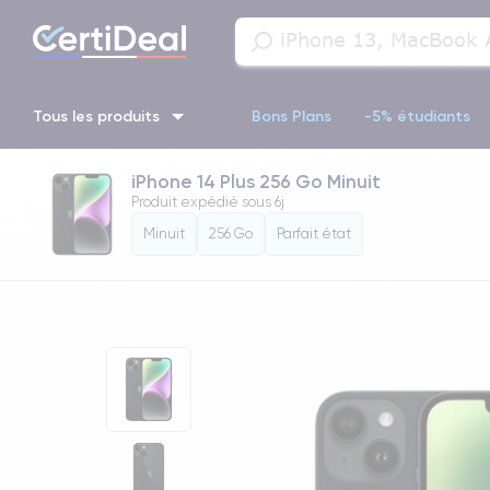
Tous les produits
Bons Plans
-5% étudiants
iPhone 14 Plus 256 Go Minuit
iPhone 16
iPhone 14 Pro
iPhone 13 Pro
iPhone 13 Pr
Produit expédié sous
6j
Minuit
256 Go
Parfait état
iPhone 11 Pro
iPhone 14 pro