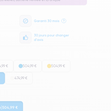
Garanti 30 mois
?
30 jours pour changer
d'avis
,99 €
504,99 €
504,99 €
474,99 €
o
504,99 €