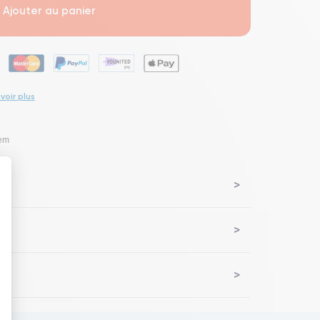
Ajouter au panier
voir plus
lem
 : Personnalisez vos Options