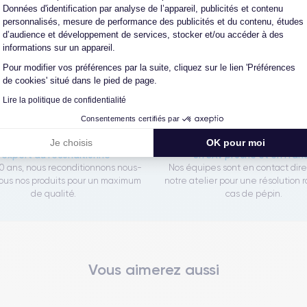
Données d'identification par analyse de l’appareil, publicités et contenu
personnalisés, mesure de performance des publicités et du contenu, études
Les garanties CertiDeal
d’audience et développement de services, stocker et/ou accéder à des
informations sur un appareil.
Pour modifier vos préférences par la suite, cliquez sur le lien 'Préférences
de cookies' situé dans le pied de page.
reconditionné. En achetant ici, vous bénéficiez de garanties e
Lire la politique de confidentialité
Consentements certifiés par
Je choisis
OK pour moi
L'expert du reconditionné
Un SAV proche et en Fran
0 ans, nous reconditionnons nous-
Nos équipes sont en contact dir
us nos produits pour un maximum
notre atelier pour une résolution 
de qualité.
cas de pépin.
Vous aimerez aussi