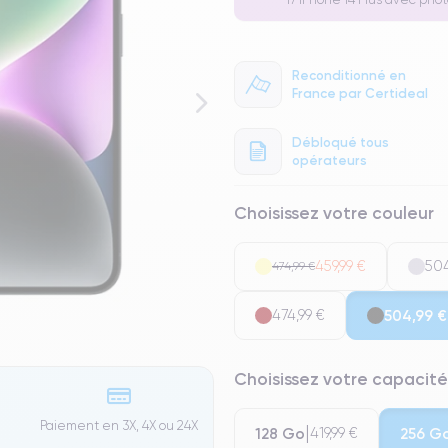
Reconditionné en
France par Certideal
Débloqué tous
opérateurs
Choisissez votre couleur
459,99 €
504
474,99 €
474,99 €
504,99 €
Choisissez votre capacité
Paiement en 3X, 4X ou 24X
128 Go
256 G
419,99 €