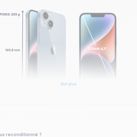
Voir plus
Dimensions et poids iPhone 14 Plus
Système exploitation
iOS (iOS 26)
lus reconditionné ?