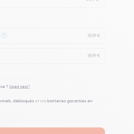
18,99 €
?
18,99 €
ace ?
Lisez ceci !
onnels
débloqués
batteries garanties en
,
et nos