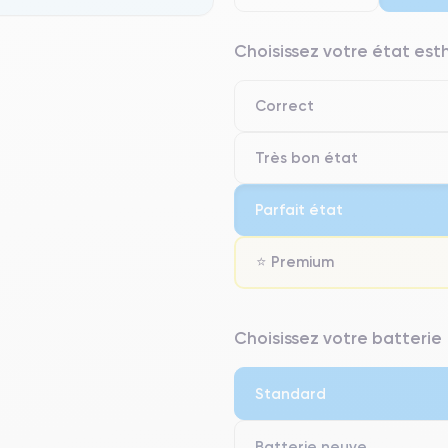
Choisissez votre état es
Correct
Très bon état
Parfait état
⭐ Premium
⭐ Premium
Choisissez votre batterie
● Écran : Pièce d'origine Apple. 
● Batterie : usage intensif.
Standard
● Seuls 5% de nos téléphones on
Batterie neuve