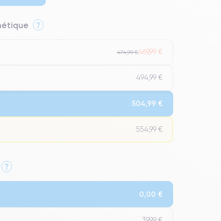
thétique
?
469,99 €
474,99 €
494,99 €
504,99 €
554,99 €
?
Qualité Impeccable.
0,00 €
t un grade Premium.
39,99 €