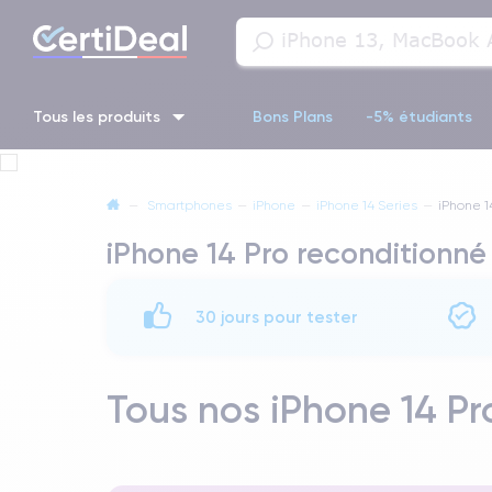
Tous les produits
Bons Plans
-5% étudiants
iPhone 16
iPhone 14 Pro
iPhone 13 Pro
iPhone 13 Pr
—
Smartphones
—
iPhone
—
iPhone 14 Series
—
iPhone 1
iPhone 14 Pro reconditionné
iPhone 11 Pro
iPhone 14 pro
30 jours pour tester
Tous nos iPhone 14 Pr