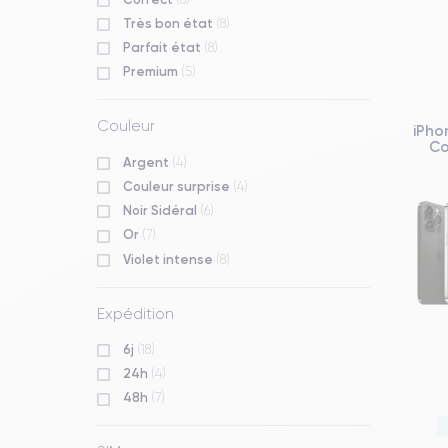
Très bon état
(8)
Parfait état
(8)
Premium
(5)
Couleur
iPho
Co
Argent
(4)
Couleur surprise
(4)
Noir Sidéral
(6)
Or
(7)
Violet intense
(8)
Expédition
6j
(18)
24h
(4)
48h
(7)