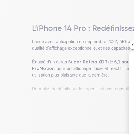
L’iPhone 14 Pro : Redéfinisse
iPhon
Lancé avec anticipation en septembre 2022, l'
qualité d'affichage exceptionnelle, et des capacités
Super Retina XDR
Équipé d'un écran
de
6,1 pouc
ProMotion
pour un affichage fluide et réactif. La 
utilisation plus plaisante que la dernière.
Pour plus de détails sur les spécifications, consultez
Design de l'iPhone 14 Pro
L'iPhone 14 Pro
allie esthétique et ergonomie pou
appareil est conçu pour une utilisation confortable 