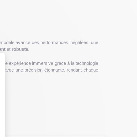
 modèle avance des performances inégalées, une
ant
et
robuste
.
ussi une expérience immersive grâce à la technologie
hé avec une précision étonnante, rendant chaque
 : Personnalisez vos Options
47,5 x 71,5 x 7,85 mm
et un poids de
206g
, cet
acier inoxydable et son verre texturé lui confèrent