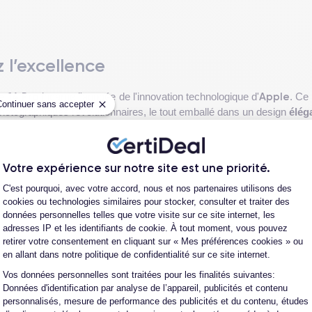
z l’excellence
e 14 Pro
Apple
incarne l'apogée de l'innovation technologique d'
. Ce
Continuer sans accepter
 photographiques révolutionnaires, le tout emballé dans un design
élég
es
, l'appareil ravit les yeux avec sa brillance et sa clarté, offrant a
résolution de
2532 x 1170 pixels
assure que chaque détail est affic
Votre expérience sur notre site est une priorité.
Plateforme de Gestion du Consentement
C'est pourquoi, avec votre accord, nous et nos partenaires utilisons des
cookies ou technologies similaires pour stocker, consulter et traiter des
 la
fiche technique de l'iPhone 14 Pro
.
données personnelles telles que votre visite sur ce site internet, les
adresses IP et les identifiants de cookie. À tout moment, vous pouvez
retirer votre consentement en cliquant sur « Mes préférences cookies » ou
en allant dans notre politique de confidentialité sur ce site internet.
Voir plus
Vos données personnelles sont traitées pour les finalités suivantes:
Axeptio consent
Données d'identification par analyse de l’appareil, publicités et contenu
r offrir une prise en main exceptionnelle. Avec des dimensions de
1
personnalisés, mesure de performance des publicités et du contenu, études
d'une seule main, malgré son écran large de
6,1 pouces
. Son cadre en 