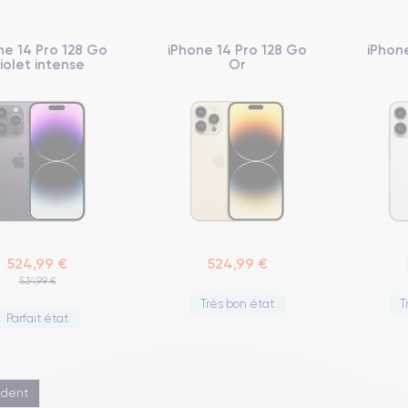
ne 14 Pro 128 Go
iPhone 14 Pro 128 Go
iPhon
iolet intense
Or
524,99 €
524,99 €
534,99 €
Très bon état
T
Parfait état
édent