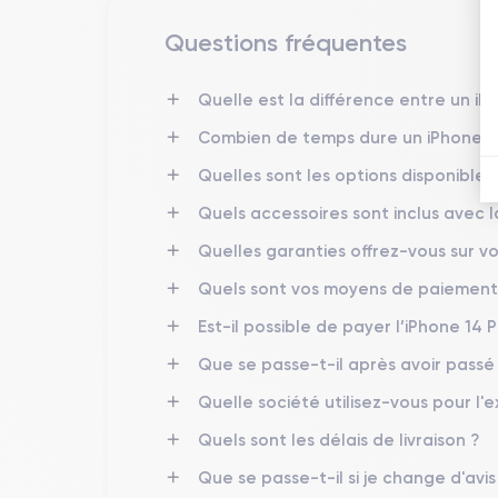
non seulement une robustesse impressionnante mais 
Questions fréquentes
Finitions de l'iPhone 14 Pro
Quelle est la différence entre un iP
l'iPhone 14 Pro
Les finitions de
sont conçues pour 
Combien de temps dure un iPhone 14
un dos en verre mat texturé, disponibles dans des 
visuellement attrayants, mais aussi pratiques, résis
Quelles sont les options disponibles 
l'iPhone 14 Pro une allure sophistiquée qui s'harmon
Quels accessoires sont inclus avec
Quelles garanties offrez-vous sur vo
Connectivité de l’iPhone 14 Pro
Quels sont vos moyens de paiement
L'iPhone 14 Pro
excelle dans ses capacités de conn
téléchargements et des chargements ultra-rapides.
Est-il possible de payer l’iPhone 14 P
tandis que le
Bluetooth 5.3
améliore la connectivité
Que se passe-t-il après avoir pass
partage de fichiers sans effort entre appareils Appl
Quelle société utilisez-vous pour l'e
Quels sont les délais de livraison ?
Caractéristiques techniques de l'
Que se passe-t-il si je change d'avi