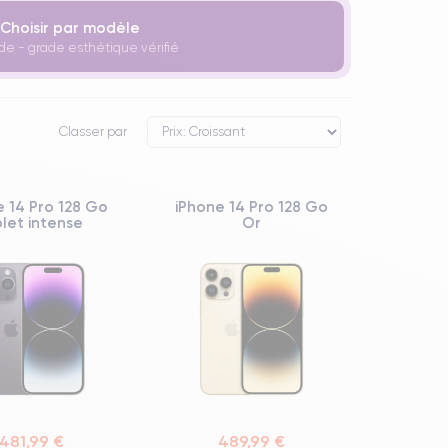
Choisir par modèle
de - grade esthétique vérifié
Classer par
e 14 Pro 128 Go
iPhone 14 Pro 128 Go
olet intense
Or
481,99 €
489,99 €