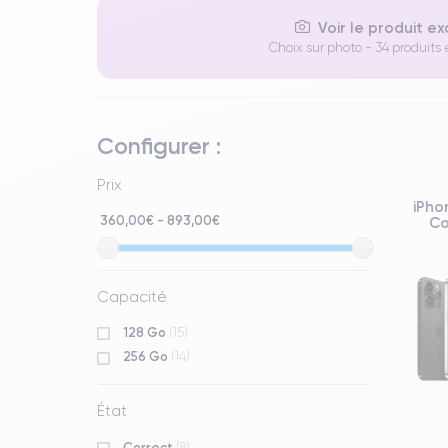
Voir le produit e
Choix sur photo - 34 produits
Configurer :
Prix
iPho
360,00€ - 893,00€
Co
Capacité
128 Go
(15)
256 Go
(14)
État
Correct
(8)