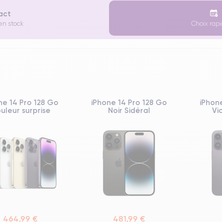
xact
 en stock
Choix rapi
ne 14 Pro 128 Go
iPhone 14 Pro 128 Go
iPhon
uleur surprise
Noir Sidéral
Vi
464,99 €
481,99 €