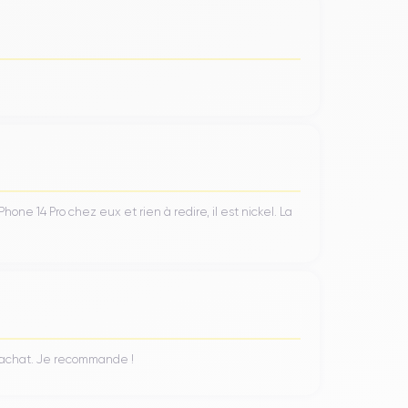
ProMotion
technologie
ajuste automatiquement le
ant la consommation de batterie.
 de
caméra triple
qui comprend un téléobjectif, un
ne 14 Pro chez eux et rien à redire, il est nickel. La
leure performance en basse lumière, grâce à sa
e zoom optique 3x, idéal pour capturer des sujets
es prises de vue paysagères ou architecturales qui
n achat. Je recommande !
A16 Bionic
e repose sur le chipset
qui joue un rôle
augmente l'efficacité énergétique en réduisant la