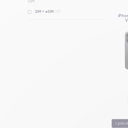
SIM
SIM + eSIM
(29)
iPho
V
« préc