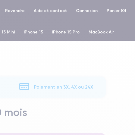
Revendre
Aide et contact
Connexion
Panier (
0
)
 13 Mini
iPhone 15
iPhone 15 Pro
MacBook Air
hone XR
iPhone SE 2 (2020)
iPhone X
iPhone XS
Paiement en 3X, 4X ou 24X
0 mois