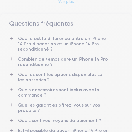
Voir plus
Questions fréquentes
Dimensions et poids iPhone 14 Pro
Quelle est la différence entre un iPhone
Date de sortie
Système exploitation
14 Pro d’occasion et un iPhone 14 Pro
7/09/2022
iOS (iOS 26)
reconditionné ?
Dimensions
Poids
Combien de temps dure un iPhone 14 Pro
147.5×71.5×7.85 mm
206 g
reconditionné ?
Quelles sont les options disponibles sur
Écran
Résolution écran
les batteries ?
OLED 6.1 pouces
2556 x 1179 pixels
Quels accessoires sont inclus avec la
commande ?
RAM
Mémoire interne
6 Go
128,256 ,512, 1000 Go
Quelles garanties offrez-vous sur vos
produits ?
Nom CPU
Nombre de cœurs
Apple A16 Bionic
6
Quels sont vos moyens de paiement ?
Est-il possible de payer l’iPhone 14 Pro en