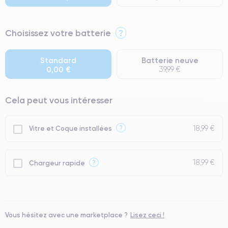
⭐ Premium
Choisissez votre batterie
?
● Écran : Pièce d'origine Apple. Qualité Impeccable.
● Batterie : usage intensif.
Standard
Batterie neuve
0,00 €
39,99 €
● Seuls 5% de nos téléphones ont un grade Premium.
Cela peut vous intéresser
18,99 €
?
Vitre et Coque installées
18,99 €
?
Chargeur rapide
Vous hésitez avec une marketplace ?
Lisez ceci !