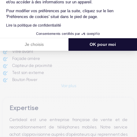
et/ou accéder à des informations sur un appareil.
Pour modifier vos préférences par la suite, cliquez sur le lien
Rapport de l'expert
'Préférences de cookies' situé dans le pied de page.
Lire la politique de confidentialité
Batterie testée
Consentements certifiés par
Appareil photo avant
Je choisis
OK pour moi
Appareil photo arrière ​
Vitre avant ​
Façade arrière
Capteur de proximité
Test son externe
Bouton Power
Voir plus
Prise Jack ou Lightening
Bouton Mute
Boutons volume
Expertise
Haut parleur
Microphone
Certideal est une entreprise française de vente et de
Bouton Home
reconditionnement de téléphones mobiles. Notre service
Bluetooth
achat s’approvisionne auprès d’opérateurs qui reprennent des
WiFi