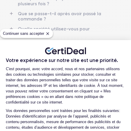
Nom GPU
Fréq. processeur
plusieurs fois ?
GPU 5-core
3.46 GHz
Que se passe-t-il après avoir passé la
commande ?
Caméra Principale
Caméra Frontale
48 Mpx
12 Mpx
Quelle société utilisez-vous pour
Continuer sans accepter
l'expédition ?
Résolution vidéo
Recharge rapide
4K - 3840 x 2160 px
Oui, 20W
Quels sont les délais de livraison ?
Que se passe-t-il si je change d'avis
Batterie
Type de SIM
après avoir acheté/reçu le produit ?
Votre expérience sur notre site est une priorité.
3200 mAh
eSIM
Plateforme de Gestion du Consentemen
Comment demander un retour ?
C'est pourquoi, avec votre accord, nous et nos partenaires utilisons
Réseau mobile
Débloqué
des cookies ou technologies similaires pour stocker, consulter et
Comment contacter le service client ?
5G
Oui, tous opérateurs
traiter des données personnelles telles que votre visite sur ce site
internet, les adresses IP et les identifiants de cookie. À tout moment,
Quelle est la différence entre une Carte
Pour découvrir en détail les caractéristiques de ce smartphone,
vous pouvez retirer votre consentement en cliquant sur « Mes
SIM et une eSIM ?
vous pouvez consulter la
fiche technique de l'iPhone 14 Pro.
préférences cookies » ou en allant dans notre politique de
confidentialité sur ce site internet.
Comment activer une eSIM ?
Axeptio consent
Vos données personnelles sont traitées pour les finalités suivantes:
Proposez-vous une assurance en cas de
Données d'identification par analyse de l’appareil, publicités et
casse due à des chocs ou à des chutes ?
contenu personnalisés, mesure de performance des publicités et du
contenu, études d’audience et développement de services, stocker