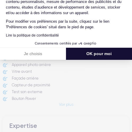
contenu personnalisés, mesure de performance des publicités et du
Proposez-vous une assurance en cas de
contenu, études d’audience et développement de services, stocker
casse due à des chocs ou à des chutes ?
et/ou accéder à des informations sur un appareil.
Pour modifier vos préférences par la suite, cliquez sur le lien
'Préférences de cookies' situé dans le pied de page.
Rapport de l'expert
Lire la politique de confidentialité
Consentements certifiés par
Batterie testée
Je choisis
OK pour moi
Appareil photo avant
Appareil photo arrière ​
Vitre avant ​
Façade arrière
Capteur de proximité
Test son externe
Bouton Power
Voir plus
Prise Jack ou Lightening
Bouton Mute
Boutons volume
Expertise
Haut parleur