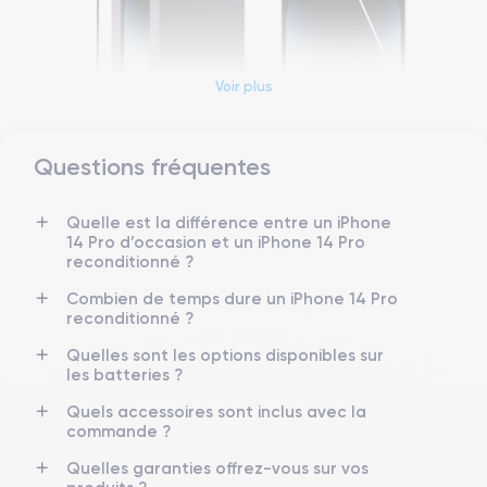
Voir plus
Questions fréquentes
Dimensions et poids iPhone 14 Pro
Quelle est la différence entre un iPhone
Date de sortie
Système exploitation
14 Pro d’occasion et un iPhone 14 Pro
7/09/2022
iOS (iOS 26)
reconditionné ?
Dimensions
Poids
Combien de temps dure un iPhone 14 Pro
147.5×71.5×7.85 mm
206 g
reconditionné ?
Quelles sont les options disponibles sur
Écran
Résolution écran
les batteries ?
OLED 6.1 pouces
2556 x 1179 pixels
Quels accessoires sont inclus avec la
commande ?
RAM
Mémoire interne
6 Go
128,256 ,512, 1000 Go
Quelles garanties offrez-vous sur vos