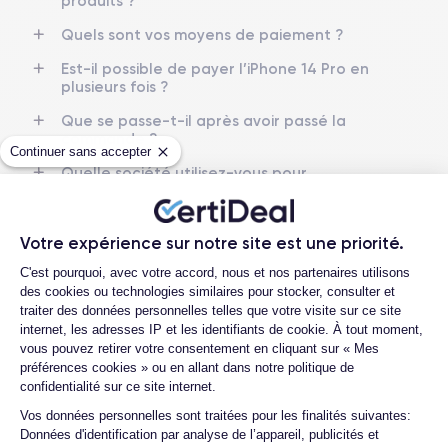
produits ?
Nom CPU
Nombre de cœurs
Apple A16 Bionic
6
Quels sont vos moyens de paiement ?
Est-il possible de payer l’iPhone 14 Pro en
Nom GPU
Fréq. processeur
plusieurs fois ?
GPU 5-core
3.46 GHz
Que se passe-t-il après avoir passé la
commande ?
Caméra Principale
Caméra Frontale
Continuer sans accepter
48 Mpx
12 Mpx
Quelle société utilisez-vous pour
l'expédition ?
Résolution vidéo
Recharge rapide
4K - 3840 x 2160 px
Oui, 20W
Quels sont les délais de livraison ?
Votre expérience sur notre site est une priorité.
Que se passe-t-il si je change d'avis
Plateforme de Gestion du Consentemen
Batterie
Type de SIM
C'est pourquoi, avec votre accord, nous et nos partenaires utilisons
après avoir acheté/reçu le produit ?
3200 mAh
eSIM
des cookies ou technologies similaires pour stocker, consulter et
Comment demander un retour ?
traiter des données personnelles telles que votre visite sur ce site
Réseau mobile
Débloqué
internet, les adresses IP et les identifiants de cookie. À tout moment,
Comment contacter le service client ?
5G
Oui, tous opérateurs
vous pouvez retirer votre consentement en cliquant sur « Mes
préférences cookies » ou en allant dans notre politique de
Quelle est la différence entre une Carte
Pour découvrir en détail les caractéristiques de ce smartphone,
confidentialité sur ce site internet.
SIM et une eSIM ?
vous pouvez consulter la
fiche technique de l'iPhone 14 Pro.
Axeptio consent
Vos données personnelles sont traitées pour les finalités suivantes:
Comment activer une eSIM ?
Données d'identification par analyse de l’appareil, publicités et