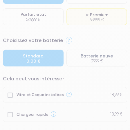
Parfait état
⭐ Premium
569,99 €
639,99 €
⭐ Premium
Choisissez votre batterie
?
● Écran : Pièce d'origine Apple. Qualité Impeccable.
● Batterie : usage intensif.
Standard
Batterie neuve
0,00 €
39,99 €
● Seuls 5% de nos téléphones ont un grade Premium.
Cela peut vous intéresser
18,99 €
?
Vitre et Coque installées
18,99 €
?
Chargeur rapide