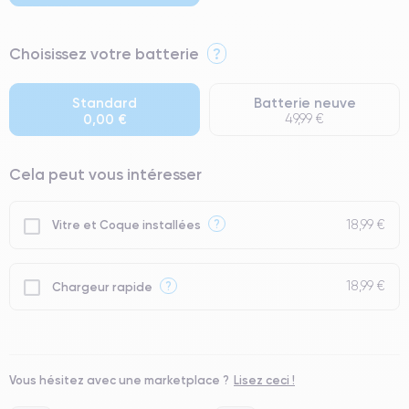
⭐ Premium
Choisissez votre batterie
?
● Écran : Pièce d'origine Apple. Qualité Impeccable.
● Batterie : usage intensif.
Standard
Batterie neuve
0,00 €
49,99 €
● Seuls 5% de nos téléphones ont un grade Premium.
Cela peut vous intéresser
18,99 €
?
Vitre et Coque installées
18,99 €
?
Chargeur rapide
Vous hésitez avec une marketplace ?
Lisez ceci !