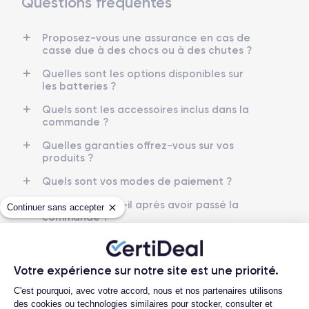
Questions fréquentes
Proposez-vous une assurance en cas de
Date de sortie
Système exploitation
casse due à des chocs ou à des chutes ?
16/09/2022
iOS (iOS 26)
Quelles sont les options disponibles sur
Dimensions
Poids
les batteries ?
160.7×77.6×7.85 mm
240 g
Quels sont les accessoires inclus dans la
commande ?
Écran
Résolution écran
OLED 6.7 pouces
2796 x 1290 pixels
Quelles garanties offrez-vous sur vos
produits ?
RAM
Memoire interne
Quels sont vos modes de paiement ?
6 Go
128,256 ,512 Go et 1 To
Que se passe-t-il après avoir passé la
Continuer sans accepter
Nom de la puce
Nombre de cœurs
commande ?
Puce A16 Bionic
6
Quelle société utilisez-vous pour
l'expédition ?
Nom GPU
Fréq. processeur
Votre expérience sur notre site est une priorité.
GPU 5 cœurs
3.1 GHz
Quels sont les délais de livraison ?
Plateforme de Gestion du Consentemen
C'est pourquoi, avec votre accord, nous et nos partenaires utilisons
Que se passe-t-il si je change d'avis
Caméra
Caméra Frontale
des cookies ou technologies similaires pour stocker, consulter et