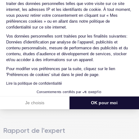
après avoir acheté/reçu le produit ?
48 Mpx
12 Mpx
traiter des données personnelles telles que votre visite sur ce site
internet, les adresses IP et les identifiants de cookie. À tout moment,
Comment demander un retour ?
vous pouvez retirer votre consentement en cliquant sur « Mes
Résolution vidéo
Recharge rapide
préférences cookies » ou en allant dans notre politique de
4K - 3840 x 2160 px
Oui, 27W
Comment contacter le service client ?
confidentialité sur ce site internet.
Est-il possible de payer l'iPhone 14 Pro
Axeptio consent
Batterie
Type de SIM
Vos données personnelles sont traitées pour les finalités suivantes:
Max en plusieurs fois ?
4323 mAh
eSIM
Données d'identification par analyse de l’appareil, publicités et
contenu personnalisés, mesure de performance des publicités et du
Quelle est la différence entre un iPhone
contenu, études d’audience et développement de services, stocker
14 Pro Max d'occasion et un iPhone 14
Réseau mobile
Débloqué
et/ou accéder à des informations sur un appareil.
Pro Max reconditionné ?
5G
Oui, tous opérateurs
Pour modifier vos préférences par la suite, cliquez sur le lien
Quelle est la durée de vie d'un iPhone 14
Si vous souhaitez découvrir en détail les caractéristiques de ce
'Préférences de cookies' situé dans le pied de page.
Pro Max reconditionné ?
smartphone, consulter la
fiche technique de l'iPhone 14 Pro Max.
Lire la politique de confidentialité
Quelle est la différence entre une Carte
SIM et une eSIM ?
Consentements certifiés par
Je choisis
OK pour moi
Comment activer une eSIM ?
Rapport de l'expert