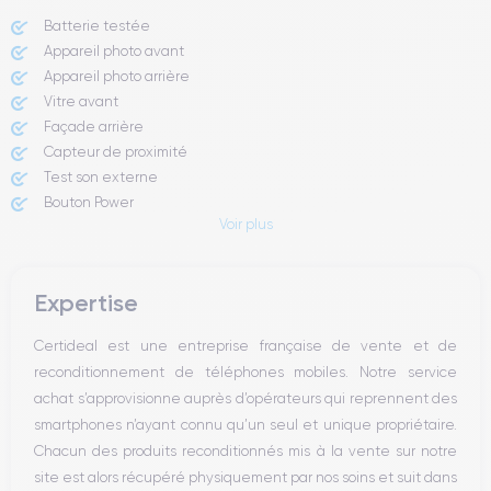
Batterie testée
Appareil photo avant
Appareil photo arrière ​
Vitre avant ​
Façade arrière
Capteur de proximité
Test son externe
Bouton Power
Voir plus
Prise Jack ou Lightening
Bouton Mute
Boutons volume
Expertise
Haut parleur
Microphone
Certideal est une entreprise française de vente et de
Bouton Home
reconditionnement de téléphones mobiles. Notre service
Bluetooth
achat s’approvisionne auprès d’opérateurs qui reprennent des
WiFi
smartphones n’ayant connu qu’un seul et unique propriétaire.
Réseau
Chacun des produits reconditionnés mis à la vente sur notre
Vibreur
site est alors récupéré physiquement par nos soins et suit dans
Prise USB