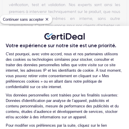
vérification, test et validation. Nos experts sont ainsi les
premiers à intervenir techniquement sur le produit, que nous
reconditionnons nous-mêmes en interne, sans autre
Continuer sans accepter
intermédiaire. C’est l’assurance pour nos clients d’acheter un
téléphone en toute confiance, reconditionné en France,
accompagné d’une garantie de 30 mois et d’un service après-
Votre expérience sur notre site est une priorité.
vente en contact continu avec nos experts techniques.
Plateforme de Gestion du Consentemen
C'est pourquoi, avec votre accord, nous et nos partenaires utilisons
des cookies ou technologies similaires pour stocker, consulter et
traiter des données personnelles telles que votre visite sur ce site
internet, les adresses IP et les identifiants de cookie. À tout moment,
Parcours d'un Smartphone
vous pouvez retirer votre consentement en cliquant sur « Mes
préférences cookies » ou en allant dans notre politique de
confidentialité sur ce site internet.
Axeptio consent
Vos données personnelles sont traitées pour les finalités suivantes:
Données d'identification par analyse de l’appareil, publicités et
contenu personnalisés, mesure de performance des publicités et du
contenu, études d’audience et développement de services, stocker
et/ou accéder à des informations sur un appareil.
Pour modifier vos préférences par la suite, cliquez sur le lien