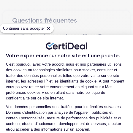
environnementale et la sécurité des données personnelles,
Apple a intégré des technologies avancées pour réduire
l'impact environnemental et a considérablement renforcé les
Questions fréquentes
fonctions de sécurité et de confidentialité sur ce modèle.
Continuer sans accepter
Combien de temps dure un iPhone 15
Dévoilé officiellement le 7 septembre 2023 et lancé en Europe
Plus reconditionné ?
le 16 septembre 2023, l'iPhone 15 Plus symbolise une
avancée majeure dans l'histoire de l'innovation d'Apple,
Quelle est la différence entre un
Votre expérience sur notre site est une priorité.
iPhone 15 Plus d’occasion et un iPhone
équilibrant la pointe de la technologie avec des engagements
Plateforme de Gestion du Consentemen
15 Plus reconditionné ?
éthiques.
C'est pourquoi, avec votre accord, nous et nos partenaires utilisons
des cookies ou technologies similaires pour stocker, consulter et
Quelles sont les options disponibles sur
traiter des données personnelles telles que votre visite sur ce site
iPhone 15 Plus
L'
les batteries ?
se distingue par une série de fonctionnalités
internet, les adresses IP et les identifiants de cookie. À tout moment,
avancées qui le placent au sommet du secteur technologique.
Quels accessoires sont inclus avec la
vous pouvez retirer votre consentement en cliquant sur « Mes
commande ?
préférences cookies » ou en allant dans notre politique de
Photographie Pro :
Avec un nouveau système de caméras
confidentialité sur ce site internet.
Quelles garanties offrez-vous sur vos
Pro, comprenant un capteur principal de 50 MP et la
Axeptio consent
Vos données personnelles sont traitées pour les finalités suivantes:
produits ?
technologie ProRAW, l'iPhone 15 Plus élève la photographie
Données d'identification par analyse de l’appareil, publicités et
mobile à des niveaux professionnels, notamment dans des
Quels sont vos moyens de paiement ?
contenu personnalisés, mesure de performance des publicités et du
conditions de faible luminosité.
contenu, études d’audience et développement de services, stocker
Est-il possible de payer l’iPhone 15 Plus
et/ou accéder à des informations sur un appareil.