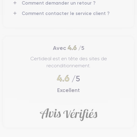
Comment demander un retour ?
consultez la
fiche technique de l'iPhone 15
.
Comment contacter le service client ?
Design de l'iPhone 15
iPhone 15
Explorons les caractéristiques physiques de l'
.
4.6
Avec
/5
Certideal est en tête des sites de
Prise en main de l'iPhone 15
reconditionnement.
iPhone 15
L'
a été conçu pour maximiser le confort et la facilité
4.6
d'utilisation grâce à ses proportions équilibrées et son design
/5
ergonomique. Sa structure facilite l'interaction avec toutes ses
fonctions de manière efficace et confortable. Avec des
Excellent
dimensions de 3.05 pouces (77.6 mm) de large, 6.33 pouces
(160.8 mm) de haut et seulement 0.31 pouces (7.85 mm)
d'épaisseur, le dispositif s'ajuste parfaitement à la main, offrant
un accès facile et efficace à tous les contrôles d'une seule
touche.