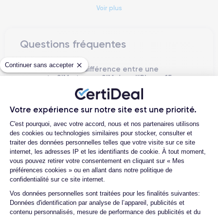
Voir plus
iPhone 15
L'
relève des défis importants tels que la durabilité et
la sécurité des informations personnelles. Apple a mis en
œuvre des technologies éco-efficaces et a considérablement
Questions fréquentes
renforcé les fonctionnalités de confidentialité et de sécurité
dans ce modèle, démontrant son engagement pour une
Continuer sans accepter
Quelle est la différence entre une
innovation responsable.
carte SIM et une eSIM dans l'iPhone 15
?
Présenté officiellement le 7 septembre 2023, et lancé en
Quelle est la différence entre acheter
Europe le 16 septembre 2023, l'iPhone 15 symbolise un
Votre expérience sur notre site est une priorité.
un iPhone 15 d'occasion et un iPhone 15
moment crucial dans l'évolution technologique d'Apple,
Plateforme de Gestion du Consentemen
reconditionné par CertiDeal ?
C'est pourquoi, avec votre accord, nous et nos partenaires utilisons
équilibrant l'excellence technique avec la responsabilité
des cookies ou technologies similaires pour stocker, consulter et
éthique.
Quelle est la durée de vie attendue
traiter des données personnelles telles que votre visite sur ce site
d'un iPhone 15 reconditionné ?
internet, les adresses IP et les identifiants de cookie. À tout moment,
iPhone 15
L'
excelle par une série de fonctionnalités avancées
vous pouvez retirer votre consentement en cliquant sur « Mes
Comment activer une eSIM sur l'iPhone
qui le positionnent au sommet du secteur technologique.
préférences cookies » ou en allant dans notre politique de
15 ?
confidentialité sur ce site internet.
Offrez-vous une assurance contre les
Capacité Photographique Pro :
Avec un système de
Axeptio consent
Vos données personnelles sont traitées pour les finalités suivantes:
dommages dus aux chocs ou chutes
caméras Pro incluant un nouveau capteur de 50MP et la
Données d'identification par analyse de l’appareil, publicités et
pour l'iPhone 15 ?
contenu personnalisés, mesure de performance des publicités et du
technologie ProRAW, l'iPhone 15 élève la capture d'images