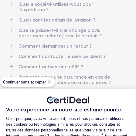
Quelle société utilisez-vous pour
l'expédition ?
Quels sont les délais de livraison ?
Que se passe-t-il si je change d'avis
après avoir acheté/reçu le produit ?
Comment demander un retour ?
Comment contacter le service client ?
Comment activer une eSIM ?
Proposez-vous une assurance en cas de
casse due à des chocs ou à des chutes ?
Continuer sans accepter
Rapport de l'expert
Votre expérience sur notre site est une priorité.
Plateforme de Gestion du Consentemen
C'est pourquoi, avec votre accord, nous et nos partenaires utilisons
des cookies ou technologies similaires pour stocker, consulter et
Batterie testée
traiter des données personnelles telles que votre visite sur ce site
Appareil photo avant
internet, les adresses IP et les identifiants de cookie. À tout moment,