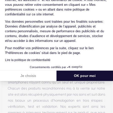
Appareil photo arrière ​
vous pouvez retirer votre consentement en cliquant sur « Mes
Vitre avant ​
préférences cookies » ou en allant dans notre politique de
Façade arrière
confidentialité sur ce site internet.
Capteur de proximité
Axeptio consent
Vos données personnelles sont traitées pour les finalités suivantes:
Test son externe
Données d'identification par analyse de l’appareil, publicités et
Bouton Power
contenu personnalisés, mesure de performance des publicités et du
contenu, études d’audience et développement de services, stocker
Voir plus
Prise Jack ou Lightening
et/ou accéder à des informations sur un appareil.
Bouton Mute
Pour modifier vos préférences par la suite, cliquez sur le lien
Boutons volume
Expertise
'Préférences de cookies' situé dans le pied de page.
Haut parleur
Microphone
Lire la politique de confidentialité
Certideal est une entreprise française de vente et de
Bouton Home
Consentements certifiés par
reconditionnement de téléphones mobiles. Notre service
Bluetooth
Je choisis
OK pour moi
achat s’approvisionne auprès d’opérateurs qui reprennent des
WiFi
smartphones n’ayant connu qu’un seul et unique propriétaire.
Réseau
Chacun des produits reconditionnés mis à la vente sur notre
Vibreur
site est alors récupéré physiquement par nos soins et suit dans
Prise USB
nos locaux un processus d’homologation en trois étapes :
vérification, test et validation. Nos experts sont ainsi les
premiers à intervenir techniquement sur le produit, que nous