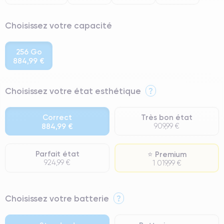
Choisissez votre capacité
256 Go
884,99 €
Choisissez votre état esthétique
?
Correct
Très bon état
884,99 €
909,99 €
Parfait état
⭐ Premium
924,99 €
1 019,99 €
⭐ Premium
Choisissez votre batterie
?
● Écran : Pièce d'origine Apple. Qualité Impeccable.
● Batterie : usage intensif.