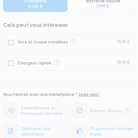
Standard
Batterie neuve
0,00 €
59,99 €
● Seuls 5% de nos téléphones ont un grade Premium.
Cela peut vous intéresser
18,99 €
?
Vitre et Coque installées
18,99 €
?
Chargeur rapide
Vous hésitez avec une marketplace ?
Lisez ceci !
Reconditionné en
Garanti 30 mois
?
France par Certideal
Débloqué tous
30 jours pour changer
opérateurs
d'avis