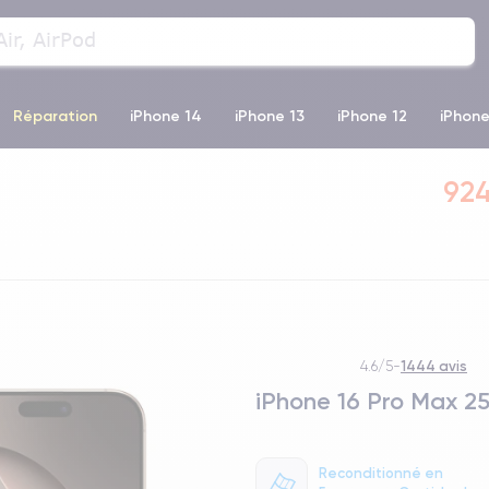
Réparation
iPhone 14
iPhone 13
iPhone 12
iPhone
o Max
iPhone 14 Pro Max
iPhone 11
iPhone 12 Pro
iP
924
1444 avis
4.6/5
-
iPhone 16 Pro Max 2
Reconditionné en