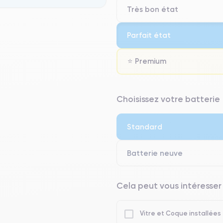
Très bon état
Parfait état
⭐ Premium
⭐ Premium
Choisissez votre batterie
● Écran : Pièce d'origine Apple. 
● Batterie : usage intensif.
Standard
● Seuls 5% de nos téléphones on
Batterie neuve
Cela peut vous intéresser
Vitre et Coque installées