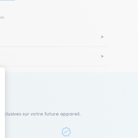
lem
 : Personnalisez vos Options
xclusives sur votre future appareil.