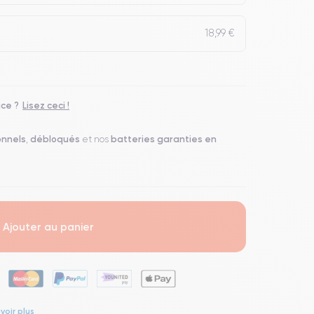
18,99 €
ace ?
Lisez ceci !
onnels
débloqués
batteries garanties en
,
et nos
Ajouter au panier
voir plus