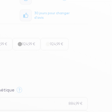
30 jours pour changer
d'avis
,99 €
924,99 €
924,99 €
thétique
?
884,99 €