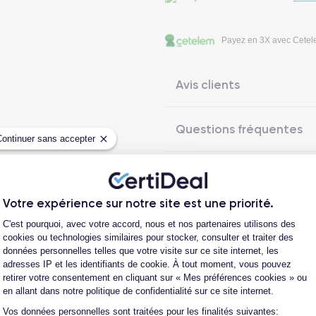
Payez en 3X avec Cete
Avis clients
Questions fréquentes
Continuer sans accepter
Les garanties CertiDeal
Votre expérience sur notre site est une priorité.
Plateforme de Gestion du Consentement
C'est pourquoi, avec votre accord, nous et nos partenaires utilisons des
cookies ou technologies similaires pour stocker, consulter et traiter des
données personnelles telles que votre visite sur ce site internet, les
reconditionné. En achetant ici, vous bénéficiez de garanties e
adresses IP et les identifiants de cookie. À tout moment, vous pouvez
retirer votre consentement en cliquant sur « Mes préférences cookies » ou
en allant dans notre politique de confidentialité sur ce site internet.
Vos données personnelles sont traitées pour les finalités suivantes:
Axeptio consent