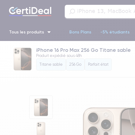
Tous les produits
Bons Plans
-5% étudiants
iPhone 16 Pro Max 256 Go Titane sable
iPhone 16
iPhone 14 Pro
iPhone 13 Pro
iPhone 13 Pr
Produit expédié sous
48h
Titane sable
256 Go
Parfait état
iPhone 11 Pro
iPhone 14 pro