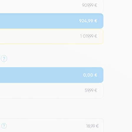
909,99 €
924,99 €
1 019,99 €
?
Qualité Impeccable.
0,00 €
t un grade Premium.
59,99 €
18,99 €
?