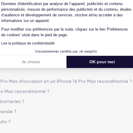
Données d'identification par analyse de l’appareil, publicités et contenu
L'expert du reconditionné
Un SAV proche et en Fran
personnalisés, mesure de performance des publicités et du contenu, études
0 ans, nous reconditionnons nous-
Nos équipes sont en contact dir
d’audience et développement de services, stocker et/ou accéder à des
us nos produits pour un maximum
notre atelier pour une résolution 
informations sur un appareil.
de qualité.
cas de pépin.
Pour modifier vos préférences par la suite, cliquez sur le lien 'Préférences
de cookies' situé dans le pied de page.
Lire la politique de confidentialité
Consentements certifiés par
Je choisis
OK pour moi
6 Pro Max d’occasion et un iPhone 16 Pro Max reconditionné ?
Pro Max reconditionné ?
 batteries ?
mmande ?
its ?