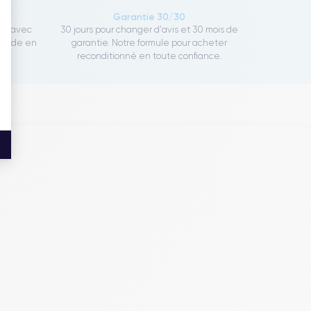
ce
Garantie 30/30
ect avec
30 jours pour changer d'avis et 30 mois de
rapide en
garantie. Notre formule pour acheter
reconditionné en toute confiance.