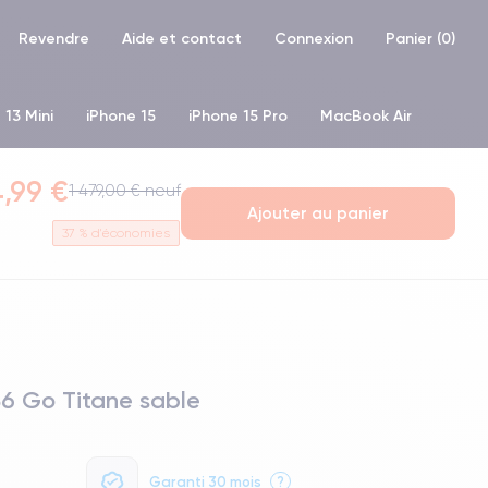
Revendre
Aide et contact
Connexion
Panier (
0
)
 13 Mini
iPhone 15
iPhone 15 Pro
MacBook Air
hone XR
iPhone SE 2 (2020)
iPhone X
iPhone XS
,99 €
1 479,00 € neuf
Ajouter au panier
37
% d'économies
56 Go Titane sable
Garanti 30 mois
?