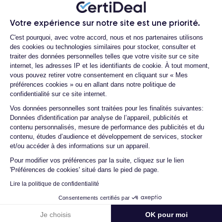
Quels accessoires sont inclus avec la
commande ?
Votre expérience sur notre site est une priorité.
Quelles garanties offrez-vous sur vos
Plateforme de Gestion du Consentemen
C'est pourquoi, avec votre accord, nous et nos partenaires utilisons
produits ?
des cookies ou technologies similaires pour stocker, consulter et
traiter des données personnelles telles que votre visite sur ce site
Quels sont vos modes de paiement ?
internet, les adresses IP et les identifiants de cookie. À tout moment,
Est-il possible de payer l’iPhone 16 en
vous pouvez retirer votre consentement en cliquant sur « Mes
plusieurs fois ?
préférences cookies » ou en allant dans notre politique de
confidentialité sur ce site internet.
Que se passe-t-il après avoir passé
Axeptio consent
commande ?
Vos données personnelles sont traitées pour les finalités suivantes:
Données d'identification par analyse de l’appareil, publicités et
Quelle société utilisez-vous pour
contenu personnalisés, mesure de performance des publicités et du
l'expédition ?
contenu, études d’audience et développement de services, stocker
et/ou accéder à des informations sur un appareil.
Quels sont les délais de livraison ?
Pour modifier vos préférences par la suite, cliquez sur le lien
Que se passe-t-il si je change d'avis
'Préférences de cookies' situé dans le pied de page.
après avoir acheté/reçu le produit ?
Lire la politique de confidentialité
Comment demander un retour ?
Consentements certifiés par
Comment contacter le service client ?
Je choisis
OK pour moi