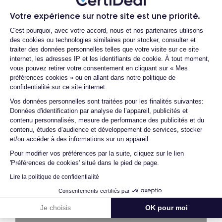
nos locaux un processus d’homologation en trois étapes :
Votre expérience sur notre site est une priorité.
vérification, test et validation. Nos experts sont ainsi les
Plateforme de Gestion du Consentemen
C'est pourquoi, avec votre accord, nous et nos partenaires utilisons
premiers à intervenir techniquement sur le produit, que nous
des cookies ou technologies similaires pour stocker, consulter et
reconditionnons nous-mêmes en interne, sans autre
traiter des données personnelles telles que votre visite sur ce site
intermédiaire. C’est l’assurance pour nos clients d’acheter un
internet, les adresses IP et les identifiants de cookie. À tout moment,
téléphone en toute confiance, reconditionné en France,
vous pouvez retirer votre consentement en cliquant sur « Mes
préférences cookies » ou en allant dans notre politique de
accompagné d’une garantie de 30 mois et d’un service après-
confidentialité sur ce site internet.
vente en contact continu avec nos experts techniques.
Axeptio consent
Vos données personnelles sont traitées pour les finalités suivantes:
Données d'identification par analyse de l’appareil, publicités et
contenu personnalisés, mesure de performance des publicités et du
contenu, études d’audience et développement de services, stocker
Parcours d'un Smartphone
et/ou accéder à des informations sur un appareil.
Pour modifier vos préférences par la suite, cliquez sur le lien
'Préférences de cookies' situé dans le pied de page.
Lire la politique de confidentialité
Consentements certifiés par
Je choisis
OK pour moi