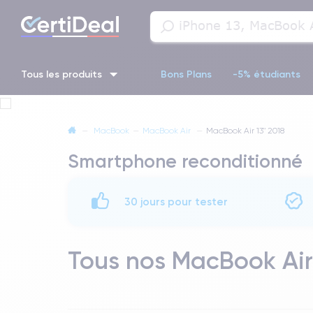
Tous les produits
Bons Plans
-5% étudiants
iPhone 16
iPhone 14 Pro
iPhone 13 Pro
iPhone 13 Pr
—
MacBook
—
MacBook Air
—
MacBook Air 13" 2018
Smartphone reconditionné
iPhone 11 Pro
iPhone 14 pro
30 jours pour tester
Tous nos MacBook Air 