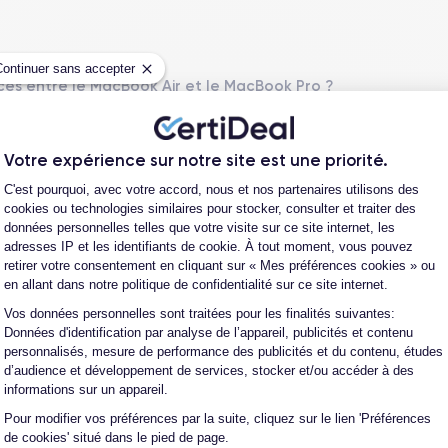
Continuer sans accepter
nces entre le MacBook Air et le MacBook Pro ?
acBook Air et le MacBook ?
ont-ils évolué au fil des ans ?
Votre expérience sur notre site est une priorité.
Plateforme de Gestion du Consentement
t a-t-elle amélioré le MacBook Air ?
C'est pourquoi, avec votre accord, nous et nos partenaires utilisons des
cookies ou technologies similaires pour stocker, consulter et traiter des
ge vidéo ou aux jeux ?
données personnelles telles que votre visite sur ce site internet, les
adresses IP et les identifiants de cookie. À tout moment, vous pouvez
onibles pour le MacBook Air ?
retirer votre consentement en cliquant sur « Mes préférences cookies » ou
en allant dans notre politique de confidentialité sur ce site internet.
e disponibles pour les MacBook Air ?
Vos données personnelles sont traitées pour les finalités suivantes:
Axeptio consent
onibles sur les MacBook Air ?
Données d'identification par analyse de l’appareil, publicités et contenu
personnalisés, mesure de performance des publicités et du contenu, études
 Air et lesquels sont-ils ?
d’audience et développement de services, stocker et/ou accéder à des
informations sur un appareil.
ir ?
Pour modifier vos préférences par la suite, cliquez sur le lien 'Préférences
h ID ?
de cookies' situé dans le pied de page.