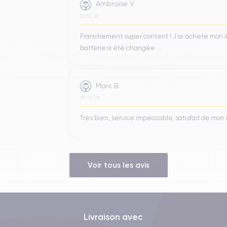
Ambroise V.
10/07/26
Franchement super content ! J'ai acheté mon iPho
batterie a été changée ...
Marc B.
09/07/26
Très bien, service impeccable, satisfait de mo
Voir tous les avis
Livraison avec