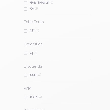
Gris Sidéral
(3)
Or
(1)
Taille Ecran
13"
(4)
Expédition
6j
(3)
Disque dur
SSD
(4)
RAM
8 Go
(4)