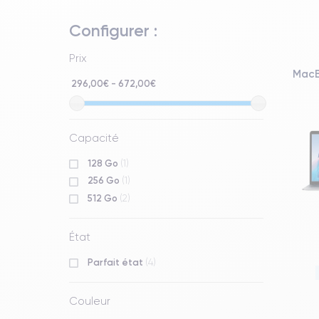
Configurer :
Prix
MacB
296,00€ - 672,00€
Capacité
128 Go
(1)
256 Go
(1)
512 Go
(2)
État
Parfait état
(4)
Couleur