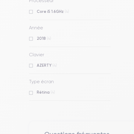
Processeur
Core i5 1.6GHz
(4)
Année
2018
(4)
Clavier
AZERTY
(4)
Type écran
Rétina
(4)