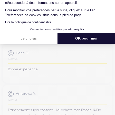
et/ou accéder à des informations sur un appareil.
Jean-yves J.
Pour modifier vos préférences par la suite, cliquez sur le lien
26/07/26
'Préférences de cookies' situé dans le pied de page.
Merci beaucoup à l’équipe, iPhone 15 pro max d’un état comme
Lire la politique de confidentialité
neuf comme la batterie. Je suis très content de mon achat et
Consentements certifiés par
...
Je choisis
OK pour moi
Henri D.
12/07/26
Bonne expérience
Ambroise V.
10/07/26
Franchement super content ! J'ai acheté mon iPhone 14 Pro