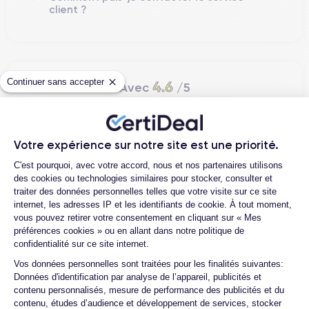
client ?
Continuer sans accepter
4.6
Avec
/5
Certideal est en tête des sites de
reconditionnement.
Votre expérience sur notre site est une priorité.
4.6
/5
Plateforme de Gestion du Consentemen
C'est pourquoi, avec votre accord, nous et nos partenaires utilisons
des cookies ou technologies similaires pour stocker, consulter et
Excellent
traiter des données personnelles telles que votre visite sur ce site
internet, les adresses IP et les identifiants de cookie. À tout moment,
vous pouvez retirer votre consentement en cliquant sur « Mes
préférences cookies » ou en allant dans notre politique de
confidentialité sur ce site internet.
Axeptio consent
Vos données personnelles sont traitées pour les finalités suivantes:
Données d'identification par analyse de l’appareil, publicités et
contenu personnalisés, mesure de performance des publicités et du
contenu, études d’audience et développement de services, stocker