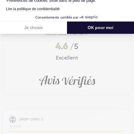
'Préférences de cookies' situé dans le pied de page.
Lire la politique de confidentialité
4.6
Avec
/5
Consentements certifiés par
Certideal est en tête des sites de
Je choisis
OK pour moi
reconditionnement.
4.6
/5
Excellent
Jean-yves J.
26/07/26