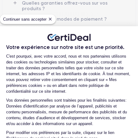
Quelles garanties offrez-vous sur vos
produits ?
Quels sont vos modes de paiement ?
Continuer sans accepter
Est-il possible de payer le MacBook
Pro en plusieurs fois ?
Que se passe-t-il après avoir passé la
Votre expérience sur notre site est une priorité.
commande ?
Plateforme de Gestion du Consentemen
C'est pourquoi, avec votre accord, nous et nos partenaires utilisons
Quelle société utilisez-vous pour l’
des cookies ou technologies similaires pour stocker, consulter et
expédition ?
traiter des données personnelles telles que votre visite sur ce site
internet, les adresses IP et les identifiants de cookie. À tout moment,
Quels sont les délais de livraison ?
vous pouvez retirer votre consentement en cliquant sur « Mes
préférences cookies » ou en allant dans notre politique de
Que se passe-t-il si je change d'avis
confidentialité sur ce site internet.
après avoir acheté/reçu le produit ?
Axeptio consent
Vos données personnelles sont traitées pour les finalités suivantes:
Comment demander un retour ?
Données d'identification par analyse de l’appareil, publicités et
contenu personnalisés, mesure de performance des publicités et du
Comment puis-je contacter le service
contenu, études d’audience et développement de services, stocker
client ?
et/ou accéder à des informations sur un appareil.
Pour modifier vos préférences par la suite, cliquez sur le lien