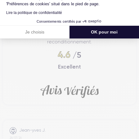
'Préférences de cookies' situé dans le pied de page.
Lire la politique de confidentialité
Consentements certifiés par
4.6
Avec
/5
Je choisis
OK pour moi
Certideal est en tête des sites de
reconditionnement.
4.6
/5
Excellent
Jean-yves J.
26/07/26