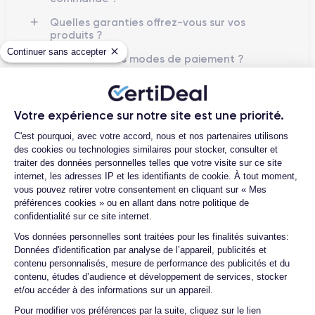
Quelles garanties offrez-vous sur vos
produits ?
Continuer sans accepter
Quels sont vos modes de paiement ?
Est-il possible de payer le MacBook
Pro en plusieurs fois ?
Votre expérience sur notre site est une priorité.
Que se passe-t-il après avoir passé la
Plateforme de Gestion du Consentemen
commande ?
C'est pourquoi, avec votre accord, nous et nos partenaires utilisons
des cookies ou technologies similaires pour stocker, consulter et
Quelle société utilisez-vous pour l’
traiter des données personnelles telles que votre visite sur ce site
expédition ?
internet, les adresses IP et les identifiants de cookie. À tout moment,
vous pouvez retirer votre consentement en cliquant sur « Mes
Quels sont les délais de livraison ?
préférences cookies » ou en allant dans notre politique de
Que se passe-t-il si je change d'avis
confidentialité sur ce site internet.
après avoir acheté/reçu le produit ?
Axeptio consent
Vos données personnelles sont traitées pour les finalités suivantes:
Données d'identification par analyse de l’appareil, publicités et
Comment demander un retour ?
contenu personnalisés, mesure de performance des publicités et du
Comment puis-je contacter le service
contenu, études d’audience et développement de services, stocker
client ?
et/ou accéder à des informations sur un appareil.
Pour modifier vos préférences par la suite, cliquez sur le lien