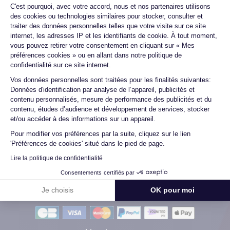
Plateforme de Gestion du Consentemen
C'est pourquoi, avec votre accord, nous et nos partenaires utilisons
changée ...
des cookies ou technologies similaires pour stocker, consulter et
traiter des données personnelles telles que votre visite sur ce site
internet, les adresses IP et les identifiants de cookie. À tout moment,
vous pouvez retirer votre consentement en cliquant sur « Mes
Marc B.
préférences cookies » ou en allant dans notre politique de
09/07/26
confidentialité sur ce site internet.
Axeptio consent
Vos données personnelles sont traitées pour les finalités suivantes:
Très bien, service impeccable, satisfait de mon achat. Je
Données d'identification par analyse de l’appareil, publicités et
recommande !
contenu personnalisés, mesure de performance des publicités et du
contenu, études d’audience et développement de services, stocker
et/ou accéder à des informations sur un appareil.
Pour modifier vos préférences par la suite, cliquez sur le lien
Voir tous les avis
'Préférences de cookies' situé dans le pied de page.
Lire la politique de confidentialité
Consentements certifiés par
Je choisis
OK pour moi
Méthodes de Paiement