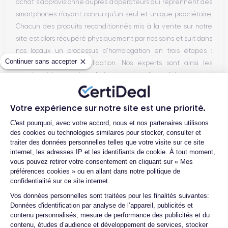
achat s’approvisionne auprès d’opérateurs qui reprennent des
smartphones n’ayant connu qu’un seul et unique propriétaire.
Chacun des produits reconditionnés mis à la vente sur notre
site est alors récupéré physiquement par nos soins et suit dans
nos locaux un processus d’homologation en trois étapes :
Continuer sans accepter
vérification, test et validation. Nos experts sont ainsi les
premiers à intervenir techniquement sur le produit, que nous
reconditionnons nous-mêmes en interne, sans autre
intermédiaire. C’est l’assurance pour nos clients d’acheter un
Votre expérience sur notre site est une priorité.
téléphone en toute confiance, reconditionné en France,
Plateforme de Gestion du Consentemen
C'est pourquoi, avec votre accord, nous et nos partenaires utilisons
accompagné d’une garantie de 30 mois et d’un service après-
des cookies ou technologies similaires pour stocker, consulter et
vente en contact continu avec nos experts techniques.
traiter des données personnelles telles que votre visite sur ce site
internet, les adresses IP et les identifiants de cookie. À tout moment,
vous pouvez retirer votre consentement en cliquant sur « Mes
préférences cookies » ou en allant dans notre politique de
confidentialité sur ce site internet.
Parcours d'un Smartphone
Axeptio consent
Vos données personnelles sont traitées pour les finalités suivantes:
Données d'identification par analyse de l’appareil, publicités et
contenu personnalisés, mesure de performance des publicités et du
contenu, études d’audience et développement de services, stocker