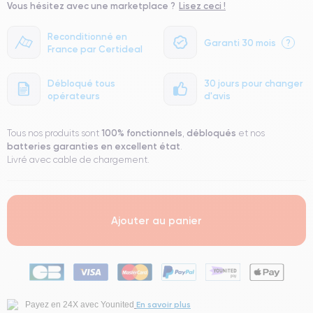
Vous hésitez avec une marketplace ?
Lisez ceci !
● Batterie : usage intensif.
● Seuls 5% de nos téléphones ont un grade Premium.
Reconditionné en
Garanti 30 mois
?
France par Certideal
Débloqué tous
30 jours pour changer
opérateurs
d'avis
100% fonctionnels
débloqués
Tous nos produits sont
,
et nos
batteries garanties en excellent état
.
Livré avec cable de chargement.
Ajouter au panier
En savoir plus
Payez en 24X avec Younited