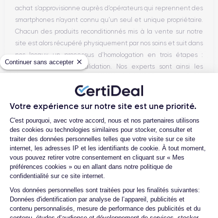
achat s’approvisionne auprès d’opérateurs qui reprennent des
smartphones n’ayant connu qu’un seul et unique propriétaire.
Chacun des produits reconditionnés mis à la vente sur notre
site est alors récupéré physiquement par nos soins et suit dans
nos locaux un processus d’homologation en trois étapes :
Continuer sans accepter
vérification, test et validation. Nos experts sont ainsi les
premiers à intervenir techniquement sur le produit, que nous
reconditionnons nous-mêmes en interne, sans autre
intermédiaire. C’est l’assurance pour nos clients d’acheter un
Votre expérience sur notre site est une priorité.
téléphone en toute confiance, reconditionné en France,
Plateforme de Gestion du Consentemen
C'est pourquoi, avec votre accord, nous et nos partenaires utilisons
accompagné d’une garantie de 30 mois et d’un service après-
des cookies ou technologies similaires pour stocker, consulter et
vente en contact continu avec nos experts techniques.
traiter des données personnelles telles que votre visite sur ce site
internet, les adresses IP et les identifiants de cookie. À tout moment,
vous pouvez retirer votre consentement en cliquant sur « Mes
préférences cookies » ou en allant dans notre politique de
confidentialité sur ce site internet.
Parcours d'un Smartphone
Axeptio consent
Vos données personnelles sont traitées pour les finalités suivantes:
Données d'identification par analyse de l’appareil, publicités et
contenu personnalisés, mesure de performance des publicités et du
contenu, études d’audience et développement de services, stocker