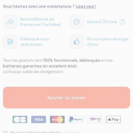
● Écran : Pièce d'origine Samsung. Qualité Impeccable.
Vous hésitez avec une marketplace ?
Lisez ceci !
● Batterie : usage intensif.
● Seuls 5% de nos téléphones ont un grade Premium.
Reconditionné en
Garanti 30 mois
?
France par Certideal
Débloqué tous
30 jours pour changer
opérateurs
d'avis
100% fonctionnels
débloqués
Tous nos produits sont
,
et nos
batteries garanties en excellent état
.
Livré avec cable de chargement.
Ajouter au panier