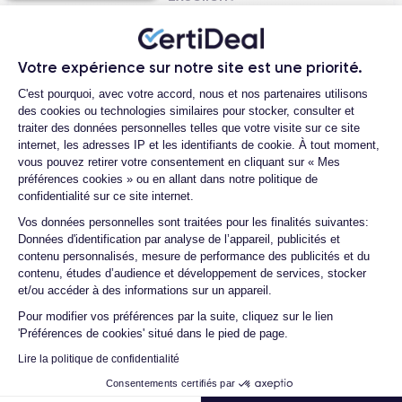
Autonomie & Recharge
Votre expérience sur notre site est une priorité.
Plateforme de Gestion du Consentemen
4 000 mAh
Équipé d’une batterie de
, le Galaxy S21 tient une
C'est pourquoi, avec votre accord, nous et nos partenaires utilisons
des cookies ou technologies similaires pour stocker, consulter et
25
journée en usage mixte. Il supporte la recharge rapide filaire
traiter des données personnelles telles que votre visite sur ce site
W
, la recharge sans fil (standard Qi) ainsi que le partage
internet, les adresses IP et les identifiants de cookie. À tout moment,
d’énergie (Wireless PowerShare). :contentReference[oaicite:6]
vous pouvez retirer votre consentement en cliquant sur « Mes
{index=6}
Jean-yves J.
préférences cookies » ou en allant dans notre politique de
confidentialité sur ce site internet.
26/07/26
Axeptio consent
Vos données personnelles sont traitées pour les finalités suivantes:
Merci beaucoup à l’équipe, iPhone 15 pro max d’un état comme
Prix de lancement
Données d'identification par analyse de l’appareil, publicités et
contenu personnalisés, mesure de performance des publicités et du
neuf comme la batterie. Je suis très content de mon achat et
contenu, études d’audience et développement de services, stocker
799 $
Le prix de lancement aux États-Unis était de
pour le
...
et/ou accéder à des informations sur un appareil.
modèle 128 Go, soit une baisse de ~200 $ par rapport à la
génération précédente. :contentReference[oaicite:7]{index=7}
Pour modifier vos préférences par la suite, cliquez sur le lien
'Préférences de cookies' situé dans le pied de page.
Henri D.
879 €
En Europe, le Galaxy S21 était proposé à partir de
pour
Lire la politique de confidentialité
12/07/26
la version 128 Go. :contentReference[oaicite:8]{index=8}
Consentements certifiés par
Bonne expérience