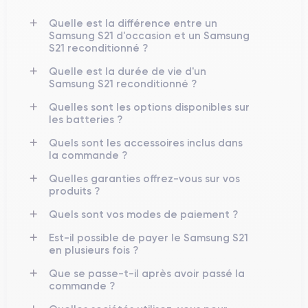
151,7 × 71,2 × 7,9 mm
environ
pour un poids léger d’environ
169 g
Quelle est la différence entre un
, ce qui le rend confortable à manipuler malgré son écran
Samsung S21 d'occasion et un Samsung
de 6,2″. :contentReference[oaicite:1]{index=1}
S21 reconditionné ?
Quelle est la durée de vie d'un
Finitions & Résistance
Samsung S21 reconditionné ?
Il combine un châssis en aluminium et un dos en plastique ou
Quelles sont les options disponibles sur
en verre selon les variantes. Le smartphone bénéficie de la
les batteries ?
IP68
certification
, garantissant une excellente résistance à
Quels sont les accessoires inclus dans
l’eau et à la poussière. :contentReference[oaicite:2]{index=2}
la commande ?
Quelles garanties offrez-vous sur vos
produits ?
Écran & Multimédia
Quels sont vos modes de paiement ?
Dynamic AMOLED 2X de 6,2″
Il est doté d’un écran
Est-il possible de payer le Samsung S21
(2400×1080 px) avec un taux de rafraîchissement adaptatif de
en plusieurs fois ?
48 à 120 Hz
, une technologie HDR et un pic de luminosité
1300 nits
d’environ
. :contentReference[oaicite:3]{index=3}
Que se passe-t-il après avoir passé la
commande ?