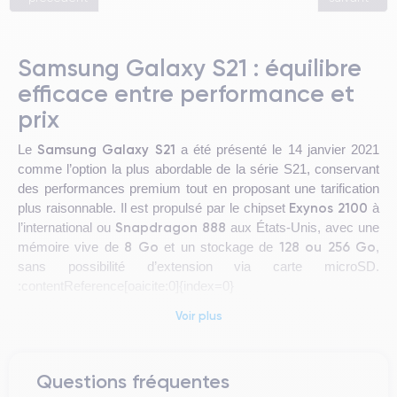
Samsung Galaxy S21 : équilibre
efficace entre performance et
prix
Samsung Galaxy S21
Le
a été présenté le 14 janvier 2021
comme l’option la plus abordable de la série S21, conservant
des performances premium tout en proposant une tarification
Exynos 2100
plus raisonnable. Il est propulsé par le chipset
à
Snapdragon 888
l’international ou
aux États-Unis, avec une
8 Go
128 ou 256 Go
mémoire vive de
et un stockage de
,
sans possibilité d’extension via carte microSD.
:contentReference[oaicite:0]{index=0}
Voir plus
Design & Prise en main
Questions fréquentes
Le Galaxy S21 arbore un design compact et raffiné : il mesure