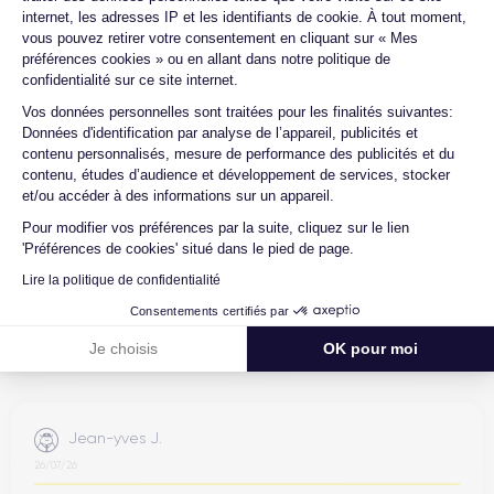
internet, les adresses IP et les identifiants de cookie. À tout moment,
vous pouvez retirer votre consentement en cliquant sur « Mes
4.6
Avec
/5
préférences cookies » ou en allant dans notre politique de
confidentialité sur ce site internet.
Certideal est en tête des sites de
Axeptio consent
Vos données personnelles sont traitées pour les finalités suivantes:
reconditionnement.
Données d'identification par analyse de l’appareil, publicités et
contenu personnalisés, mesure de performance des publicités et du
4.6
/5
contenu, études d’audience et développement de services, stocker
et/ou accéder à des informations sur un appareil.
Excellent
Pour modifier vos préférences par la suite, cliquez sur le lien
'Préférences de cookies' situé dans le pied de page.
Lire la politique de confidentialité
Consentements certifiés par
Je choisis
OK pour moi
Jean-yves J.
26/07/26