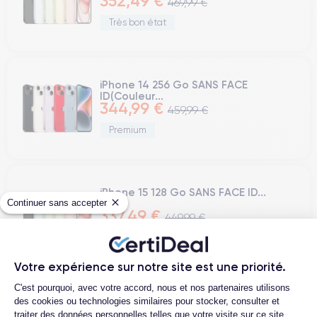
352,49 €
469,99 €
Très bon état
iPhone 14 256 Go SANS FACE
ID(Couleur...
344,99 €
459,99 €
Premium
iPhone 15 128 Go SANS FACE ID...
Continuer sans accepter
337,49 €
449,99 €
Correct
Votre expérience sur notre site est une priorité.
Plateforme de Gestion du Consentemen
C'est pourquoi, avec votre accord, nous et nos partenaires utilisons
« précédent
suivant »
des cookies ou technologies similaires pour stocker, consulter et
traiter des données personnelles telles que votre visite sur ce site