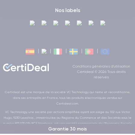
Nos labels
Conditions générales d'utilisation
Certideal © 2026 Tous droits
réservés
Certideal est une marque de la société VC Technology qui teste et reconditionne,
dans ses entrepôts en France, tous les produits électroniques vendus sur
Certideal.com.
VC Technology, une société par actions simplifiée ayant son siège au 102 rue Victor
Hugo, 9230 Levallois , immatriculée au Registre du Commerce et des Sociétés sous le
numéro 813 979 036 RCS Nanterre, est une société commerciale de l’Economie Sociale
Garantie 30 mois
et Solidaire au sens de la loi de la LOI n° 2014-856 du 31 juillet 2014