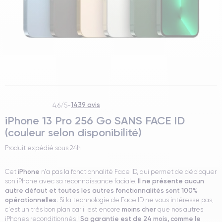
1439 avis
4.6/5
-
iPhone 13 Pro 256 Go SANS FACE ID
(couleur selon disponibilité)
Produit expédié sous
24h
iPhone
Cet
n'a pas la fonctionnalité Face ID, qui permet de débloquer
Il ne présente aucun
son iPhone avec sa reconnaissance faciale.
autre défaut et toutes les autres fonctionnalités sont 100%
opérationnelles.
Si la technologie de Face ID ne vous intéresse pas,
moins cher
c'est un très bon plan car il est encore
que nos autres
Sa garantie est de 24 mois, comme le
iPhones reconditionnés !