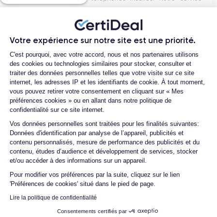
achat s’approvisionne auprès d’opérateurs qui reprennent des
smartphones n’ayant connu qu’un seul et unique propriétaire.
Chacun des produits reconditionnés mis à la vente sur notre
Votre expérience sur notre site est une priorité.
site est alors récupéré physiquement par nos soins et suit dans
Plateforme de Gestion du Consentemen
C'est pourquoi, avec votre accord, nous et nos partenaires utilisons
nos locaux un processus d’homologation en trois étapes :
des cookies ou technologies similaires pour stocker, consulter et
vérification, test et validation. Nos experts sont ainsi les
traiter des données personnelles telles que votre visite sur ce site
premiers à intervenir techniquement sur le produit, que nous
internet, les adresses IP et les identifiants de cookie. À tout moment,
reconditionnons nous-mêmes en interne, sans autre
vous pouvez retirer votre consentement en cliquant sur « Mes
préférences cookies » ou en allant dans notre politique de
intermédiaire. C’est l’assurance pour nos clients d’acheter un
confidentialité sur ce site internet.
téléphone en toute confiance, reconditionné en France,
Axeptio consent
Vos données personnelles sont traitées pour les finalités suivantes:
accompagné d’une garantie de 30 mois et d’un service après-
Données d'identification par analyse de l’appareil, publicités et
vente en contact continu avec nos experts techniques.
contenu personnalisés, mesure de performance des publicités et du
contenu, études d’audience et développement de services, stocker
et/ou accéder à des informations sur un appareil.
Pour modifier vos préférences par la suite, cliquez sur le lien
Parcours d'un Smartphone
'Préférences de cookies' situé dans le pied de page.
Lire la politique de confidentialité
Consentements certifiés par