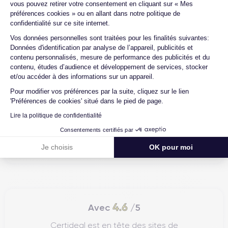
vous pouvez retirer votre consentement en cliquant sur « Mes
préférences cookies » ou en allant dans notre politique de
confidentialité sur ce site internet.
iPad Mini 6 (2021 A15 Series) 64 Go...
Axeptio consent
Vos données personnelles sont traitées pour les finalités suivantes:
429,99 €
Données d'identification par analyse de l’appareil, publicités et
contenu personnalisés, mesure de performance des publicités et du
Neuf
contenu, études d’audience et développement de services, stocker
et/ou accéder à des informations sur un appareil.
Pour modifier vos préférences par la suite, cliquez sur le lien
'Préférences de cookies' situé dans le pied de page.
iPad Pro 12.9 (2021) 5e...
Lire la politique de confidentialité
1 299,99 €
Consentements certifiés par
Correct
Je choisis
OK pour moi
4.6
Avec
/5
Certideal est en tête des sites de