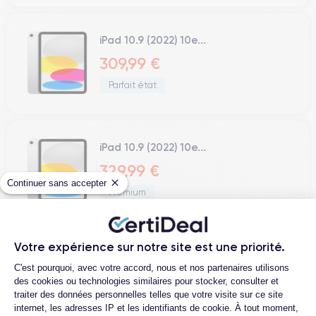
iPad 10.9 (2022) 10e...
309,99 €
Parfait état
iPad 10.9 (2022) 10e...
329,99 €
Continuer sans accepter
Premium
Votre expérience sur notre site est une priorité.
iPad Mini 6 (2021 A15 Series) 64 Go...
Plateforme de Gestion du Consentemen
C'est pourquoi, avec votre accord, nous et nos partenaires utilisons
399,99 €
des cookies ou technologies similaires pour stocker, consulter et
traiter des données personnelles telles que votre visite sur ce site
Premium
internet, les adresses IP et les identifiants de cookie. À tout moment,