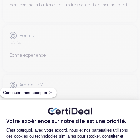
neuf comme la batterie. Je suis très content de mon achat et
...
Henri D.
12/07/26
Bonne expérience
Ambroise V.
Continuer sans accepter
10/07/26
Franchement super content ! J'ai acheté mon iPhone 14 Pro
chez eux et rien à redire, il est nickel. La batterie a été
changée ...
Votre expérience sur notre site est une priorité.
Plateforme de Gestion du Consentemen
C'est pourquoi, avec votre accord, nous et nos partenaires utilisons
des cookies ou technologies similaires pour stocker, consulter et