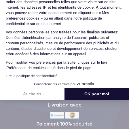
traiter des données personnelles telles que votre visite sur ce site
Marc B.
internet, les adresses IP et les identifiants de cookie. À tout moment,
09/07/26
vous pouvez retirer votre consentement en cliquant sur « Mes
préférences cookies » ou en allant dans notre politique de
Très bien, service impeccable, satisfait de mon achat. Je
confidentialité sur ce site internet.
recommande !
Axeptio consent
Vos données personnelles sont traitées pour les finalités suivantes:
Données d'identification par analyse de l’appareil, publicités et
contenu personnalisés, mesure de performance des publicités et du
contenu, études d’audience et développement de services, stocker
Voir tous les avis
et/ou accéder à des informations sur un appareil.
Pour modifier vos préférences par la suite, cliquez sur le lien
'Préférences de cookies' situé dans le pied de page.
Lire la politique de confidentialité
Méthodes de Paiement
Consentements certifiés par
Je choisis
OK pour moi
Livraison avec
Paiement 100% sécurisé