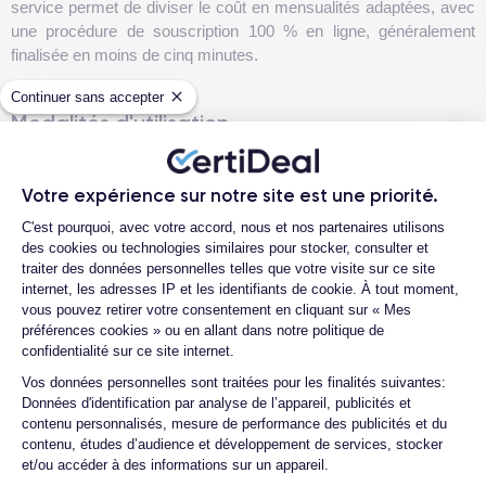
service permet de diviser le coût en mensualités adaptées, avec
une procédure de souscription 100 % en ligne, généralement
finalisée en moins de cinq minutes.
Continuer sans accepter
Modalités d'utilisation
Pour utiliser Younited Pay, sélectionnez cette option lors de
l'achat et suivez les étapes du parcours de financement. Vous
Votre expérience sur notre site est une priorité.
Plateforme de Gestion du Consentemen
devrez fournir vos informations d'identité et connecter un compte
C'est pourquoi, avec votre accord, nous et nos partenaires utilisons
bancaire via une interface sécurisée. En général, une réponse de
des cookies ou technologies similaires pour stocker, consulter et
crédit est disponible en quelques secondes.
traiter des données personnelles telles que votre visite sur ce site
internet, les adresses IP et les identifiants de cookie. À tout moment,
Important :
Assurez-vous que les informations fournies, telles
vous pouvez retirer votre consentement en cliquant sur « Mes
que le nom et le prénom, correspondent exactement à celles de
préférences cookies » ou en allant dans notre politique de
votre carte de paiement. Des incohérences peuvent entraîner un
confidentialité sur ce site internet.
refus de votre demande de financement. Une fois approuvé, vous
Axeptio consent
Vos données personnelles sont traitées pour les finalités suivantes:
serez redirigé vers le site de Younited pour finaliser le
Données d'identification par analyse de l’appareil, publicités et
financement.
contenu personnalisés, mesure de performance des publicités et du
contenu, études d’audience et développement de services, stocker
et/ou accéder à des informations sur un appareil.
Avantages du financement