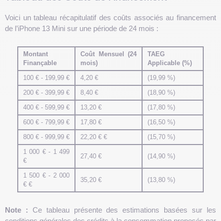
Voici un tableau récapitulatif des coûts associés au financement
de l’iPhone 13 Mini sur une période de 24 mois :
Montant
Coût Mensuel (24
TAEG
Finançable
mois)
Applicable (%)
100 € - 199,99 €
4,20 €
(19,99 %)
200 € - 399,99 €
8,40 €
(18,90 %)
400 € - 599,99 €
13,20 €
(17,80 %)
600 € - 799,99 €
17,80 €
(16,50 %)
800 € - 999,99 €
22,20 € €
(15,70 %)
1 000 € - 1 499
27,40 €
(14,90 %)
€
1 500 € - 2 000
35,20 €
(13,80 %)
€ €
Note :
Ce tableau présente des estimations basées sur les
conditions générales des crédits à la consommation proposés par