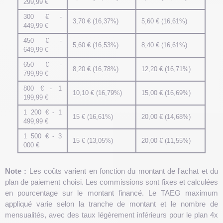
299,99 €
300 € -
3,70 € (16,37%)
5,60 € (16,61%)
449,99 €
450 € -
5,60 € (16,53%)
8,40 € (16,61%)
649,99 €
650 € -
8,20 € (16,78%)
12,20 € (16,71%)
799,99 €
800 € - 1
10,10 € (16,79%)
15,00 € (16,69%)
199,99 €
1 200 € - 1
15 € (16,61%)
20,00 € (14,68%)
499,99 €
1 500 € - 3
15 € (13,05%)
20,00 € (11,55%)
000 €
Note :
Les coûts varient en fonction du montant de l'achat et du
plan de paiement choisi. Les commissions sont fixes et calculées
en pourcentage sur le montant financé. Le TAEG maximum
appliqué varie selon la tranche de montant et le nombre de
mensualités, avec des taux légèrement inférieurs pour le plan 4x