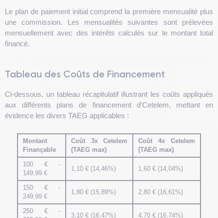
Le plan de paiement initial comprend la première mensualité plus
une commission. Les mensualités suivantes sont prélevées
mensuellement avec des intérêts calculés sur le montant total
financé.
Tableau des Coûts de Financement
Ci-dessous, un tableau récapitulatif illustrant les coûts appliqués
aux différents plans de financement d'Cetelem, mettant en
évidence les divers TAEG applicables :
Montant
Coût 3x Cetelem
Coût 4x Cetelem
Finançable
(TAEG max)
(TAEG max)
100 € -
1,10 € (14,46%)
1,60 € (14,04%)
149,99 €
150 € -
1,80 € (15,89%)
2,80 € (16,61%)
249,99 €
250 € -
3,10 € (16,47%)
4,70 € (16,74%)