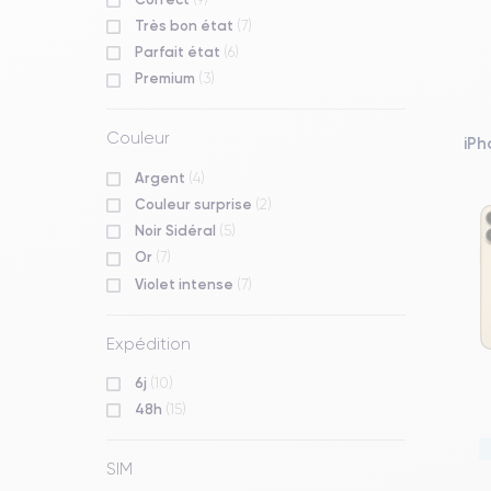
Très bon état
(7)
Parfait état
(6)
Premium
(3)
Couleur
iPh
Argent
(4)
Couleur surprise
(2)
Noir Sidéral
(5)
Or
(7)
Violet intense
(7)
Expédition
6j
(10)
48h
(15)
SIM