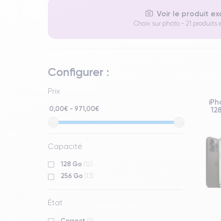
Voir le produit e
Choix sur photo - 21 produits 
Configurer :
Prix
iPh
0,00€ - 971,00€
12
Capacité
128 Go
(12)
256 Go
(13)
État
Correct
(9)