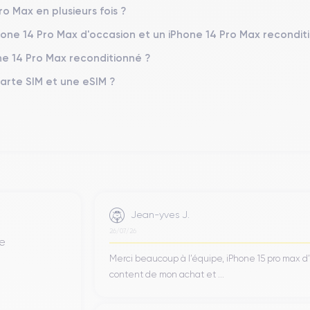
formances exceptionnelles
A16 Bionic
, alimenté par la puce
d'A
ro Max en plusieurs fois ?
 CPU à 6 cœurs et un GPU à 5 cœurs, ce qui se traduit par une rapid
s de stockage vont de
128 Go à 1 To
, permettant de stocker une gra
Phone 14 Pro Max d'occasion et un iPhone 14 Pro Max recondit
ne 14 Pro Max reconditionné ?
Carte SIM et une eSIM ?
d'une qualité exceptionnelle, conçue pour immerger pleinement l'ut
imensionnel enveloppant, tandis que ses haut-parleurs améliorés gar
rts de ce modèle, offrant une expérience visuelle de très haute qual
 des noirs profonds, grâce à une excellente gestion du contraste et
Jean-yves J.
26/07/26
de
Merci beaucoup à l’équipe, iPhone 15 pro max d
content de mon achat et ...
méra triple impressionnant, conçu pour capturer des images d'une 
els
pour des photos ultra-détaillées, un ultra grand-angle avec u