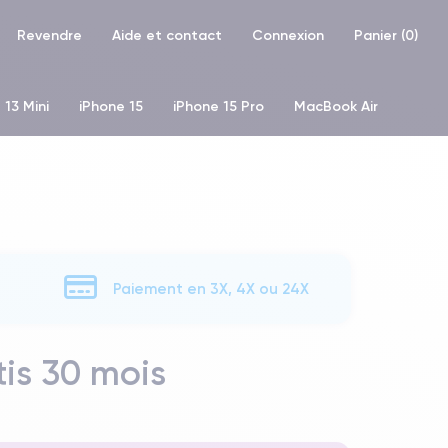
Revendre
Aide et contact
Connexion
Panier (
0
)
 13 Mini
iPhone 15
iPhone 15 Pro
MacBook Air
hone XR
iPhone SE 2 (2020)
iPhone X
iPhone XS
Paiement en 3X, 4X ou 24X
is 30 mois