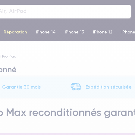
Réparation
iPhone 14
iPhone 13
iPhone 12
iPhone
o Max
iPhone 14 Pro Max
iPhone 11
iPhone 12 Pro
iP
4 Pro Max
ionné
Garantie 30 mois
Expédition sécurisée
o Max reconditionnés garant