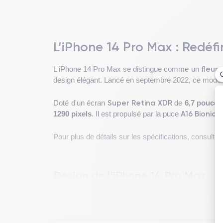
L’iPhone 14 Pro Max : Redéfi
fleur
L'iPhone 14 Pro Max se distingue comme un
design élégant. Lancé en septembre 2022, ce modèle
Super Retina XDR
Doté d'un écran
de
6,7 pouces
A16 Bionic
1290 pixels
. Il est propulsé par la puce
, 
Pour plus de détails sur les spécifications, consultez
Design de l’iPhone 14 Pro Max
Le design de l'iPhone 14 Pro Max rassemble
esthé
240 g
, présente un châssis en acier inoxydable et u
pouces maximise l'espace d'affichage tout en conser