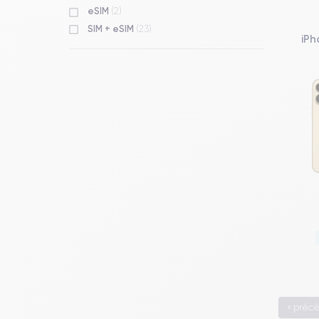
eSIM
(2)
SIM + eSIM
(23)
iPh
« préc