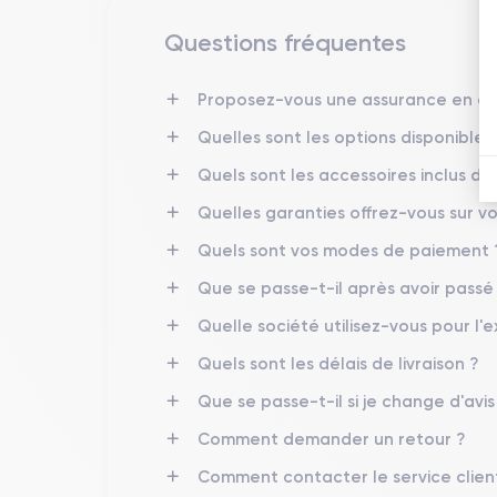
Questions fréquentes
Finitions de l'iPhone 14 Pro Max
Les finitions de l'iPhone 14 Pro Max sont conçues p
Proposez-vous une assurance en cas
graphite, l'or, l'argent, et le bleu
comme le
Quelles sont les options disponibles 
permettant également de
minimiser les empreintes 
Quels sont les accessoires inclus d
Quelles garanties offrez-vous sur vo
Connectivité de l’iPhone 14 Pro Max
Quels sont vos modes de paiement 
L'iPhone 14 Pro Max offre des
performances de
ultrarapides. Il supporte également le
Wi-Fi 6E
pour
Que se passe-t-il après avoir pass
gamme d'accessoires, tandis que la fonction
AirDr
avec support GNSS, garantissant une localisation fi
Quelle société utilisez-vous pour l'e
Quels sont les délais de livraison ?
Que se passe-t-il si je change d'avi
Caractéristiques techniques de l
Comment demander un retour ?
Performances de l’iPhone 14 Pro Max
Comment contacter le service clien