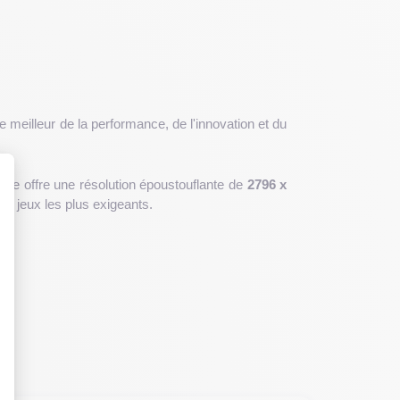
e meilleur de la performance, de l'innovation et du
èle offre une résolution époustouflante de
2796 x
les jeux les plus exigeants.
 : Personnalisez vos Options
mensions de
160,7 x 77,6 x 7,85 mm
et un poids de
 robuste. Son grand écran Super Retina XDR de 6,7