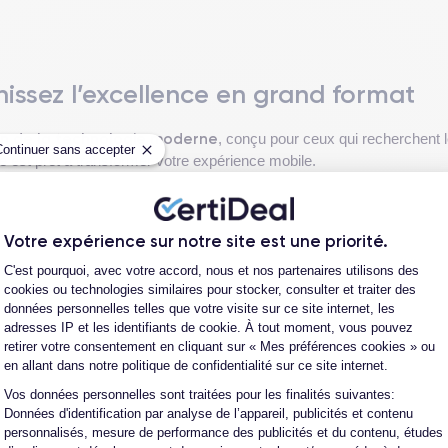
nissez l’excellence en grand format
on de la technologie moderne
, conçu pour ceux qui recherchent l
Continuer sans accepter
 est prêt à transformer votre expérience mobile.
ProMotion
avec la technologie
pour une fluidité exemplaire, ce mod
puissance exceptionnelle
qui garantit une
pour les applications et 
Votre expérience sur notre site est une priorité.
Plateforme de Gestion du Consentement
C'est pourquoi, avec votre accord, nous et nos partenaires utilisons des
 la
fiche technique de l'iPhone 14 Pro Max
.
cookies ou technologies similaires pour stocker, consulter et traiter des
données personnelles telles que votre visite sur ce site internet, les
adresses IP et les identifiants de cookie. À tout moment, vous pouvez
retirer votre consentement en cliquant sur « Mes préférences cookies » ou
en allant dans notre politique de confidentialité sur ce site internet.
Voir plus
Vos données personnelles sont traitées pour les finalités suivantes:
tique moderne
et
fonctionnalité avancée
. Ce modèle, avec ses di
Axeptio consent
Données d'identification par analyse de l’appareil, publicités et contenu
n dos en verre mat texturé, offrant une prise en main confortable et
personnalisés, mesure de performance des publicités et du contenu, études
vant des bordures fines, rendant chaque interaction plus immersive.