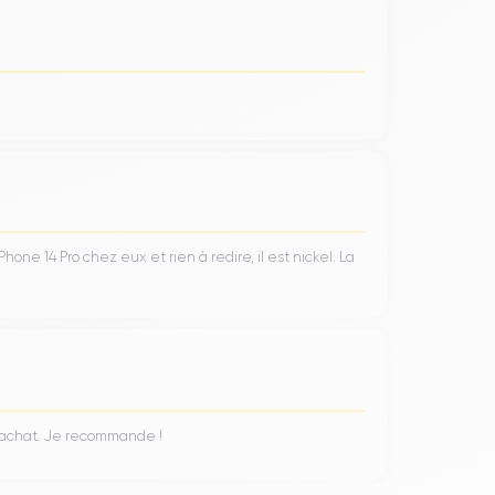
Grâce à l'efficience de la puce
A16 Bionic
et des
charge intermédiaire. Pour les utilisateurs ayant
 la batterie en environ 30 minutes
avec un
ne 14 Pro chez eux et rien à redire, il est nickel. La
6 Go,
1869€
pour 512 Go et
2129€
pour 1 To.
iPhone 14 Pro
ant leur budget de choisir un
n achat. Je recommande !
 le gaspillage des ressources et la production de