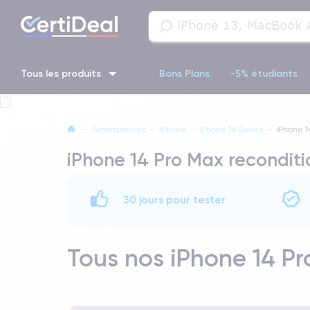
Tous les produits
Bons Plans
-5% étudiants
iPhone 16
iPhone 14 Pro
iPhone 13 Pro
iPhone 13 Pr
—
Smartphones
—
iPhone
—
iPhone 14 Series
—
iPhone 1
iPhone 14 Pro Max recondit
iPhone 11 Pro
iPhone 14 pro
30 jours pour tester
Tous nos iPhone 14 Pr