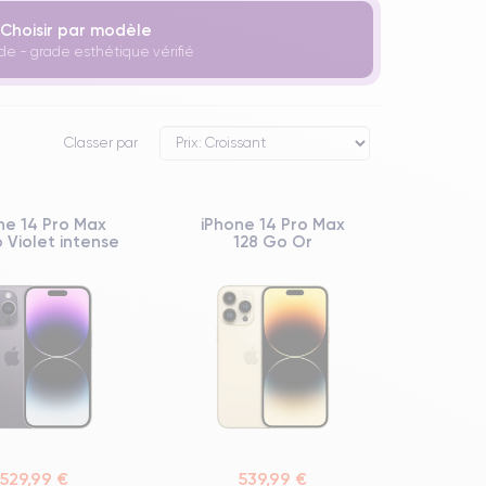
Choisir par modèle
de - grade esthétique vérifié
Classer par
ne 14 Pro Max
iPhone 14 Pro Max
 Violet intense
128 Go Or
529,99 €
539,99 €