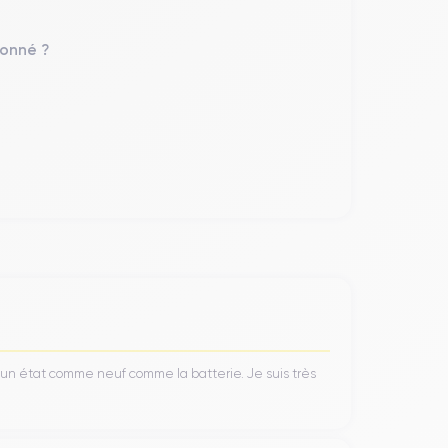
pple, la plus puissante à ce jour. Ce processeur,
ité et une efficacité énergétique améliorées pour
nde quantité de données sans compromis.
ionné ?
ilisateur dans un son riche et clair. Grâce à la
antissent une clarté sonore exceptionnelle à tout
ité. Doté d'un écran
Super Retina XDR OLED
de
 une luminosité maximale impressionnante pouvant
’un état comme neuf comme la batterie. Je suis très
qualité exceptionnelle sous tous les angles. Le
n champ de vision de 120 degrés idéal pour les