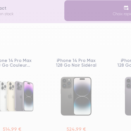
xact
en stock
Choix rapi
one 14 Pro Max
iPhone 14 Pro Max
iPho
8 Go Couleur...
128 Go Noir Sidéral
128 Go
514,99 €
524,99 €