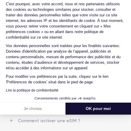
Plateforme de Gestion du Consentemen
Nom GPU
Fréq. processeur
C'est pourquoi, avec votre accord, nous et nos partenaires utilisons
GPU 5 cœurs
3.1 GHz
Quels sont les délais de livraison ?
des cookies ou technologies similaires pour stocker, consulter et
traiter des données personnelles telles que votre visite sur ce site
Que se passe-t-il si je change d'avis
Caméra
Caméra Frontale
internet, les adresses IP et les identifiants de cookie. À tout moment,
après avoir acheté/reçu le produit ?
48 Mpx
12 Mpx
vous pouvez retirer votre consentement en cliquant sur « Mes
préférences cookies » ou en allant dans notre politique de
Comment demander un retour ?
confidentialité sur ce site internet.
Résolution vidéo
Recharge rapide
4K - 3840 x 2160 px
Oui, 27W
Comment contacter le service client ?
Axeptio consent
Vos données personnelles sont traitées pour les finalités suivantes:
Données d'identification par analyse de l’appareil, publicités et
Est-il possible de payer l'iPhone 14 Pro
Batterie
Type de SIM
contenu personnalisés, mesure de performance des publicités et du
Max en plusieurs fois ?
4323 mAh
eSIM
contenu, études d’audience et développement de services, stocker
et/ou accéder à des informations sur un appareil.
Quelle est la différence entre un iPhone
14 Pro Max d'occasion et un iPhone 14
Réseau mobile
Débloqué
Pour modifier vos préférences par la suite, cliquez sur le lien
Pro Max reconditionné ?
5G
Oui, tous opérateurs
'Préférences de cookies' situé dans le pied de page.
Quelle est la durée de vie d'un iPhone 14
Lire la politique de confidentialité
Si vous souhaitez découvrir en détail les caractéristiques de ce
Pro Max reconditionné ?
smartphone, consulter la
fiche technique de l'iPhone 14 Pro Max.
Consentements certifiés par
Quelle est la différence entre une Carte
Je choisis
OK pour moi
SIM et une eSIM ?
Comment activer une eSIM ?