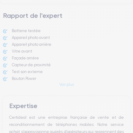
Rapport de l'expert
Batterie testée
Appareil photo avant
Appareil photo arrière ​
Vitre avant ​
Façade arrière
Capteur de proximité
Test son externe
Bouton Power
Voir plus
Prise Jack ou Lightening
Bouton Mute
Boutons volume
Expertise
Haut parleur
Microphone
Certideal est une entreprise française de vente et de
Bouton Home
reconditionnement de téléphones mobiles. Notre service
Bluetooth
achat s’approvisionne auprès d’opérateurs qui reprennent des