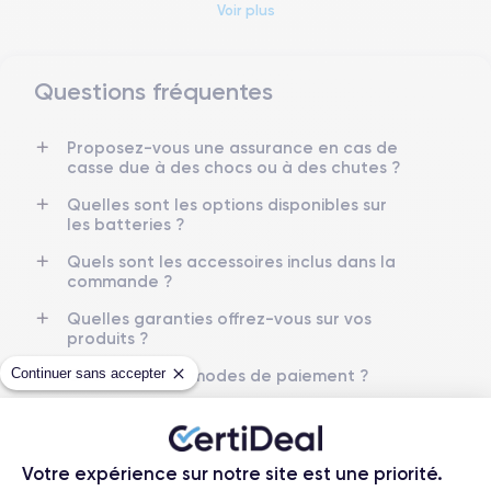
Voir plus
Questions fréquentes
Dimensions et poids iPhone 14 Pro Max
Proposez-vous une assurance en cas de
Date de sortie
Système exploitation
casse due à des chocs ou à des chutes ?
16/09/2022
iOS (iOS 26)
Quelles sont les options disponibles sur
Dimensions
Poids
les batteries ?
160.7×77.6×7.85 mm
240 g
Quels sont les accessoires inclus dans la
commande ?
Écran
Résolution écran
OLED 6.7 pouces
2796 x 1290 pixels
Quelles garanties offrez-vous sur vos
produits ?
RAM
Memoire interne
Continuer sans accepter
Quels sont vos modes de paiement ?
6 Go
128,256 ,512 Go et 1 To
Que se passe-t-il après avoir passé la
Nom de la puce
Nombre de cœurs
commande ?
Puce A16 Bionic
6
Quelle société utilisez-vous pour
Votre expérience sur notre site est une priorité.
l'expédition ?