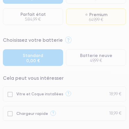
Parfait état
⭐ Premium
584,99 €
649,99 €
⭐ Premium
Choisissez votre batterie
?
● Écran : Pièce d'origine Apple. Qualité Impeccable.
● Batterie : usage intensif.
Standard
Batterie neuve
0,00 €
49,99 €
● Seuls 5% de nos téléphones ont un grade Premium.
Cela peut vous intéresser
18,99 €
?
Vitre et Coque installées
18,99 €
?
Chargeur rapide