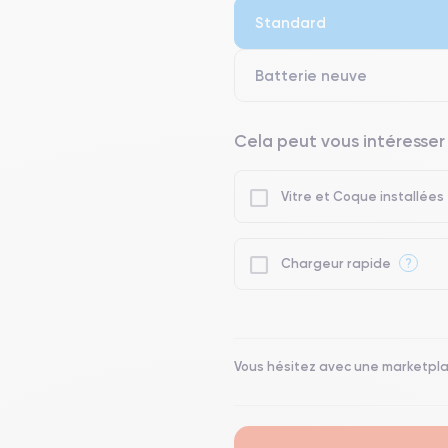
● Batterie : usage intensif.
Standard
● Seuls 5% de nos téléphones on
Batterie neuve
Cela peut vous intéresser
Vitre et Coque installées
?
Chargeur rapide
Vous hésitez avec une marketpl