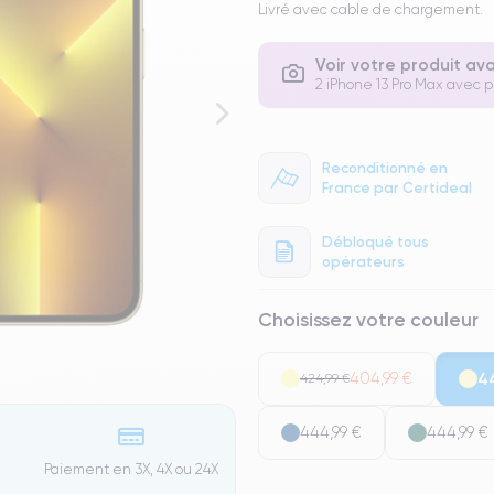
Livré avec cable de chargement.
Voir votre produit av
2 iPhone 13 Pro Max avec ph
Reconditionné en
France par Certideal
Débloqué tous
opérateurs
Choisissez votre couleur
404,99 €
4
424,99 €
444,99 €
444,99 €
Paiement en 3X, 4X ou 24X