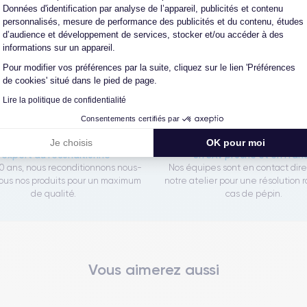
Données d'identification par analyse de l’appareil, publicités et contenu
personnalisés, mesure de performance des publicités et du contenu, études
Les garanties CertiDeal
d’audience et développement de services, stocker et/ou accéder à des
informations sur un appareil.
Pour modifier vos préférences par la suite, cliquez sur le lien 'Préférences
de cookies' situé dans le pied de page.
reconditionné. En achetant ici, vous bénéficiez de garanties e
Lire la politique de confidentialité
Consentements certifiés par
Je choisis
OK pour moi
L'expert du reconditionné
Un SAV proche et en Fran
0 ans, nous reconditionnons nous-
Nos équipes sont en contact dir
us nos produits pour un maximum
notre atelier pour une résolution 
de qualité.
cas de pépin.
Vous aimerez aussi