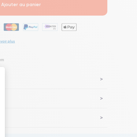
Ajouter au panier
voir plus
lem
 : Personnalisez vos Options