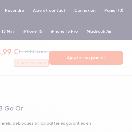
Revendre
Aide et contact
Connexion
Panier (
0
)
 13 Mini
iPhone 15
iPhone 15 Pro
MacBook Air
hone XR
iPhone SE 2 (2020)
iPhone X
iPhone XS
,99 €
1 259,00 € neuf
Ajouter au panier
65
% d'économies
28 Go Or
onnels
débloqués
batteries garanties en
,
et nos