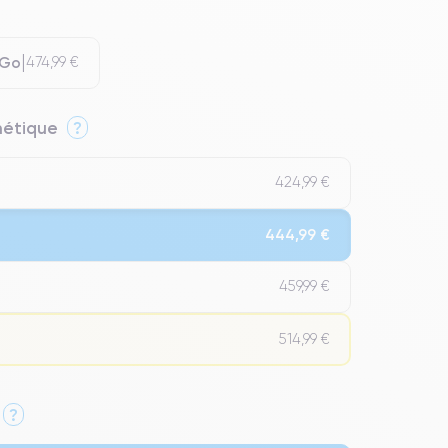
 Go
474,99 €
thétique
?
424,99 €
444,99 €
459,99 €
514,99 €
?
Qualité Impeccable.