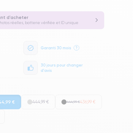
ant d'acheter
otos réelles, batterie vérifiée et ID unique
Garanti 30 mois
?
30 jours pour changer
d'avis
44,99 €
444,99 €
436,99 €
444,99 €