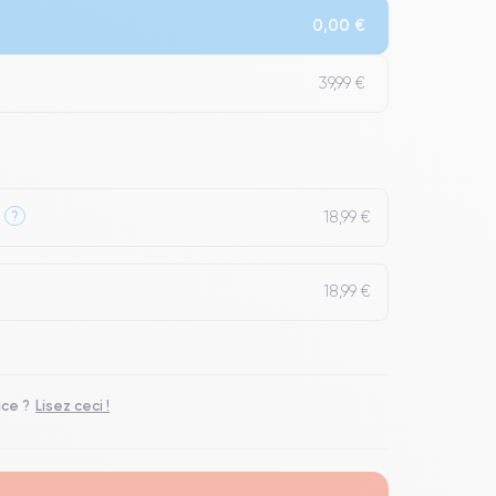
0,00 €
t un grade Premium.
39,99 €
18,99 €
?
18,99 €
ace ?
Lisez ceci !