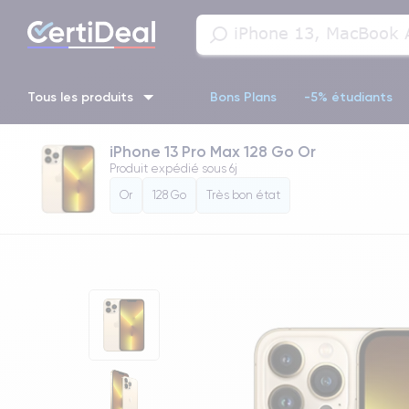
Tous les produits
Bons Plans
-5% étudiants
iPhone 13 Pro Max 128 Go Or
iPhone 16
iPhone 14 Pro
iPhone 13 Pro
iPhone 13 Pr
Produit expédié sous
6j
Or
128 Go
Très bon état
iPhone 11 Pro
iPhone 14 pro