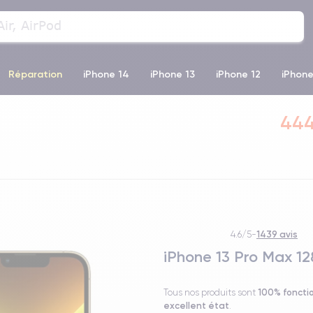
Réparation
iPhone 14
iPhone 13
iPhone 12
iPhone
o Max
iPhone 14 Pro Max
iPhone 11
iPhone 12 Pro
iP
444
1439 avis
4.6/5
-
iPhone 13 Pro Max 1
100% foncti
Tous nos produits sont
excellent état
.