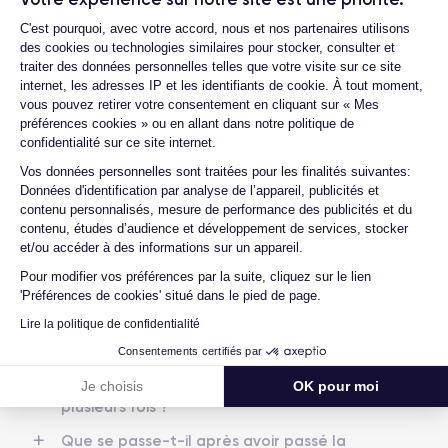
14/09/2021
iOS (iOS 26)
Plateforme de Gestion du Consentemen
Quelle est la différence entre un iPhone
C'est pourquoi, avec votre accord, nous et nos partenaires utilisons
13 Pro d'occasion et un iPhone 13 Pro
des cookies ou technologies similaires pour stocker, consulter et
Dimensions
Poids
reconditionné ?
traiter des données personnelles telles que votre visite sur ce site
146.7 × 71.5 × 7.65 mm
203 g
internet, les adresses IP et les identifiants de cookie. À tout moment,
Quelle est la durée de vie d'un iPhone 13
vous pouvez retirer votre consentement en cliquant sur « Mes
Pro reconditionné ?
Écran
Résolution écran
préférences cookies » ou en allant dans notre politique de
OLED 6.1 pouces
2532 x 1170 pixels
confidentialité sur ce site internet.
Proposez-vous une assurance en cas de
casse due à des chocs ou à des chutes ?
Axeptio consent
Vos données personnelles sont traitées pour les finalités suivantes:
RAM
Memoire interne
Données d'identification par analyse de l’appareil, publicités et
Quelles sont les options disponibles sur
6 Go
128, 256 ,512 et 1000 Go
contenu personnalisés, mesure de performance des publicités et du
les batteries ?
contenu, études d’audience et développement de services, stocker
Nom de la puce
Nombre de cœurs
et/ou accéder à des informations sur un appareil.
Quels sont les accessoires inclus dans la
Puce A15 Bionic
6
commande ?
Pour modifier vos préférences par la suite, cliquez sur le lien
'Préférences de cookies' situé dans le pied de page.
Quelles garanties offrez-vous sur vos
Nom GPU
Fréq. processeur
produits ?
Lire la politique de confidentialité
GPU 5 cœurs
3.22 GHz
Quels sont vos modes de paiement ?
Consentements certifiés par
Caméra Principale
Caméra Frontale
Je choisis
OK pour moi
Est-il possible de payer l'iPhone 13 Pro en
12 Mpx
12 Mpx
plusieurs fois ?
Résolution vidéo
Recharge rapide
Que se passe-t-il après avoir passé la