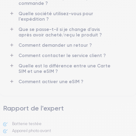
4K - 3840 x 2160 px
Oui, 20W
commande ?
Quelle société utilisez-vous pour
Batterie
Type de SIM
l'expédition ?
3125 mAh
Nano-SIM + eSIM
Que se passe-t-il si je change d'avis
Réseau mobile
Débloqué
après avoir acheté/reçu le produit ?
5G
Oui, tous opérateurs
Comment demander un retour ?
Pour en savoir plus sur les caractéristiques de ce smartphone,
Comment contacter le service client ?
vous pouvez consulter la
fiche technique de l'iPhone 13 Pro.
Quelle est la différence entre une Carte
SIM et une eSIM ?
Comment activer une eSIM ?
Rapport de l'expert
Batterie testée
Appareil photo avant