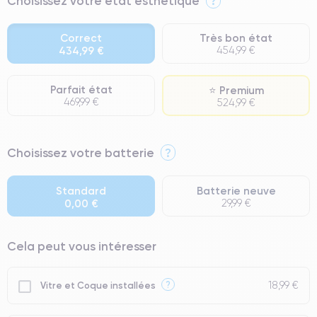
Choisissez votre état esthétique
?
Correct
Très bon état
434,99 €
454,99 €
Parfait état
⭐ Premium
469,99 €
524,99 €
⭐ Premium
Choisissez votre batterie
?
● Écran : Pièce d'origine Apple. Qualité Impeccable.
● Batterie : usage intensif.
Standard
Batterie neuve
0,00 €
29,99 €
● Seuls 5% de nos téléphones ont un grade Premium.
Cela peut vous intéresser
18,99 €
?
Vitre et Coque installées