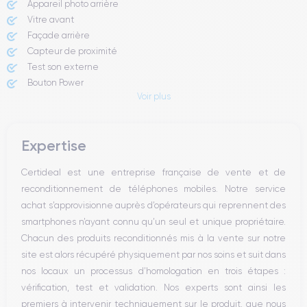
Appareil photo arrière ​
Vitre avant ​
Façade arrière
Capteur de proximité
Test son externe
Bouton Power
Voir plus
Prise Jack ou Lightening
Bouton Mute
Boutons volume
Expertise
Haut parleur
Microphone
Certideal est une entreprise française de vente et de
Bouton Home
reconditionnement de téléphones mobiles. Notre service
Bluetooth
achat s’approvisionne auprès d’opérateurs qui reprennent des
WiFi
smartphones n’ayant connu qu’un seul et unique propriétaire.
Réseau
Chacun des produits reconditionnés mis à la vente sur notre
Vibreur
site est alors récupéré physiquement par nos soins et suit dans
Prise USB
nos locaux un processus d’homologation en trois étapes :
vérification, test et validation. Nos experts sont ainsi les
premiers à intervenir techniquement sur le produit, que nous