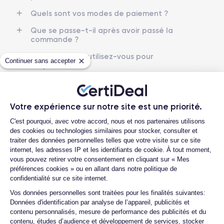
OLED 6.3 pouces
2622x1206 pixels
Quels sont vos modes de paiement ?
RAM
Mémoire interne
Que se passe-t-il après avoir passé la
8 GB
128, 256, 512 GB1 TB
commande ?
Quelle société utilisez-vous pour
Nom du CPU
Nombre de cœurs
Continuer sans accepter
l'expédition ?
Apple A18 Pro
6
Quels sont les délais de livraison ?
Nom du GPU
Fréq. processeur
Que se passe-t-il si je change d'avis
GPU 6 cœurs
Sub-6 GHz
Votre expérience sur notre site est une priorité.
après avoir acheté/reçu le produit ?
Plateforme de Gestion du Consentemen
C'est pourquoi, avec votre accord, nous et nos partenaires utilisons
Appareil photo
Appareil photo frontal
Comment demander un retour ?
des cookies ou technologies similaires pour stocker, consulter et
48 MP
12 MP
traiter des données personnelles telles que votre visite sur ce site
Comment contacter le service client ?
internet, les adresses IP et les identifiants de cookie. À tout moment,
Résolution vidéo
Charge rapide
Proposez-vous une assurance en cas de
vous pouvez retirer votre consentement en cliquant sur « Mes
4K - 120 fps
Oui, minimum 20W
casse due à des chocs ou à des chutes ?
préférences cookies » ou en allant dans notre politique de
confidentialité sur ce site internet.
Quelle est la différence entre une Carte
Batterie
ESIM
Axeptio consent
Vos données personnelles sont traitées pour les finalités suivantes:
SIM et une eSIM ?
3582 mAh
eSIM
Données d'identification par analyse de l’appareil, publicités et
Comment activer une eSIM ?
contenu personnalisés, mesure de performance des publicités et du
Réseau mobile
Débloqué
contenu, études d’audience et développement de services, stocker