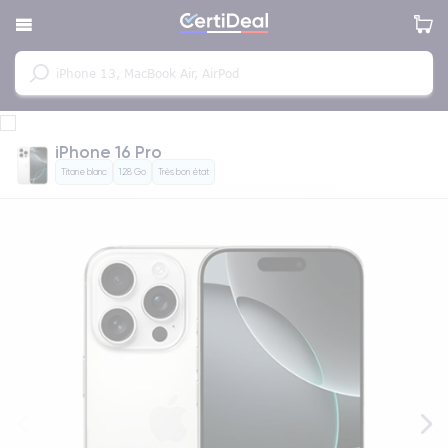
iPhone 16 Pro
Titane blanc
128 Go
Très bon état