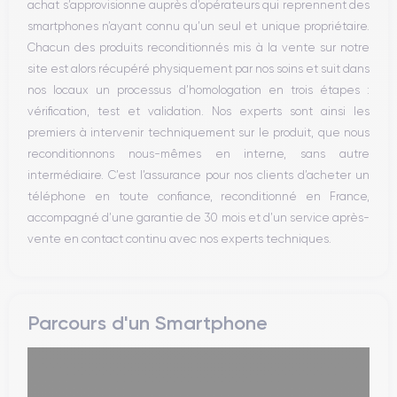
achat s’approvisionne auprès d’opérateurs qui reprennent des
WiFi
smartphones n’ayant connu qu’un seul et unique propriétaire.
Réseau
Chacun des produits reconditionnés mis à la vente sur notre
Vibreur
site est alors récupéré physiquement par nos soins et suit dans
Prise USB
nos locaux un processus d’homologation en trois étapes :
vérification, test et validation. Nos experts sont ainsi les
premiers à intervenir techniquement sur le produit, que nous
reconditionnons nous-mêmes en interne, sans autre
intermédiaire. C’est l’assurance pour nos clients d’acheter un
téléphone en toute confiance, reconditionné en France,
accompagné d’une garantie de 30 mois et d’un service après-
vente en contact continu avec nos experts techniques.
Parcours d'un Smartphone