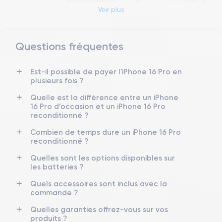
Voir plus
Questions fréquentes
Est-il possible de payer l'iPhone 16 Pro en
plusieurs fois ?
Quelle est la différence entre un iPhone
16 Pro d’occasion et un iPhone 16 Pro
reconditionné ?
Dimensions et poids iPhone 16 Pro
Combien de temps dure un iPhone 16 Pro
reconditionné ?
Date de sortie
Syst. d’exploitation
Quelles sont les options disponibles sur
20/09/2024
les batteries ?
iOS
(iOS 26)
Quels accessoires sont inclus avec la
Dimensions
Poids
commande ?
149.6×71.5×7.8.25 mm
199 g
Quelles garanties offrez-vous sur vos
produits ?
Écran
Résol. écran