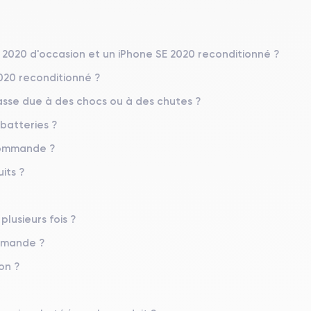
Système exploit.
iOS (iOS 26)
E 2020 d'occasion et un iPhone SE 2020 reconditionné ?
2020 reconditionné ?
Poids
144 g
sse due à des chocs ou à des chutes ?
 batteries ?
Résolution écran
1334 x 750 pixels
 commande ?
Mémoire interne
its ?
64,128,256 GO
Nombre de cœurs
plusieurs fois ?
6
ommande ?
Fréq. processeur
on ?
2.65 GHz
Caméra Frontale