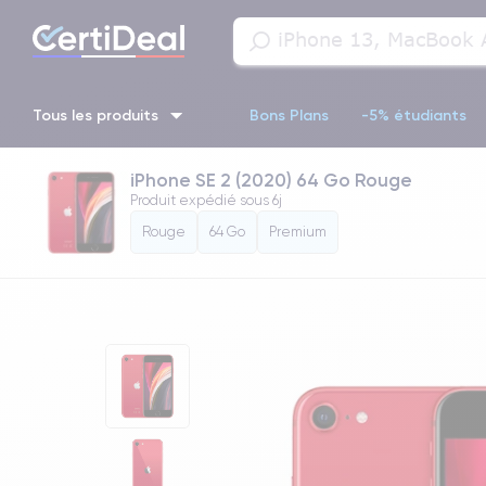
Tous les produits
Bons Plans
-5% étudiants
iPhone SE 2 (2020) 64 Go Rouge
iPhone 16
iPhone 14 Pro
iPhone 13 Pro
iPhone 13 Pr
Produit expédié sous
6j
Rouge
64 Go
Premium
iPhone 11 Pro
iPhone 14 pro