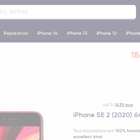
Réparation
iPhone 14
iPhone 13
iPhone 12
iPhone
o Max
iPhone 14 Pro Max
iPhone 11
iPhone 12 Pro
iP
18
1439 avis
4.6/5
-
iPhone SE 2 (2020) 
100% foncti
Tous nos produits sont
excellent état
.