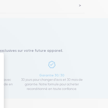
xclusives sur votre future appareil.
 : Personnalisez vos Options
ce
Garantie 30/30
ect avec
30 jours pour changer d'avis et 30 mois de
rapide en
garantie. Notre formule pour acheter
reconditionné en toute confiance.