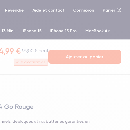
Revendre
Aide et contact
Connexion
Panier (
0
)
 13 Mini
iPhone 15
iPhone 15 Pro
MacBook Air
hone XR
iPhone SE 2 (2020)
iPhone X
iPhone XS
4,99 €
339,00 € neuf
Ajouter au panier
45
% d'économies
64 Go Rouge
onnels
débloqués
batteries garanties en
,
et nos