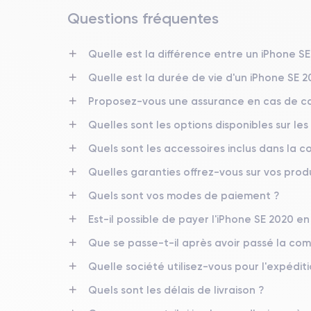
Questions fréquentes
Date de sortie
15/04/2020
Quelle est la différence entre un iPhone S
Quelle est la durée de vie d'un iPhone SE 
Dimensions
138.3×67.3×7.3 mm
Proposez-vous une assurance en cas de ca
Quelles sont les options disponibles sur les
Écran
IPS LCD 4.7 pouces
Quels sont les accessoires inclus dans la
RAM
Quelles garanties offrez-vous sur vos produ
3 GO
Quels sont vos modes de paiement ?
Nom de la puce
Est-il possible de payer l'iPhone SE 2020 en 
Apple A13 Bionic
Que se passe-t-il après avoir passé la c
Nom GPU
Quelle société utilisez-vous pour l'expéditi
GPU 4 cœurs
Quels sont les délais de livraison ?
Caméra