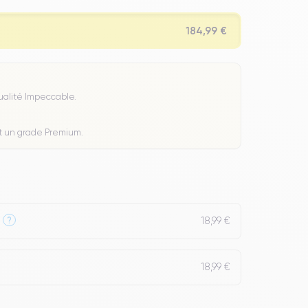
184,99 €
Qualité Impeccable.
t un grade Premium.
18,99 €
?
18,99 €