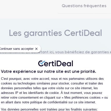
Questions fréquentes
Les garanties CertiDeal
Continuer sans accepter
reconditionné. En achetant ici, vous bénéficiez de garanties e
Votre expérience sur notre site est une priorité.
Plateforme de Gestion du Consentement
L'expert du reconditionné
Un SAV proche et en Fran
C'est pourquoi, avec votre accord, nous et nos partenaires utilisons des
0 ans, nous reconditionnons nous-
Nos équipes sont en contact dir
cookies ou technologies similaires pour stocker, consulter et traiter des
us nos produits pour un maximum
notre atelier pour une résolution 
données personnelles telles que votre visite sur ce site internet, les
de qualité.
cas de pépin.
adresses IP et les identifiants de cookie. À tout moment, vous pouvez
retirer votre consentement en cliquant sur « Mes préférences cookies » ou
en allant dans notre politique de confidentialité sur ce site internet.
Vos données personnelles sont traitées pour les finalités suivantes:
Axeptio consent