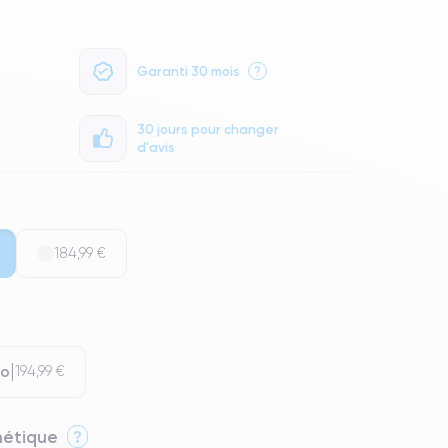
Garanti 30 mois
?
30 jours pour changer
d'avis
184,99 €
Go
194,99 €
thétique
?