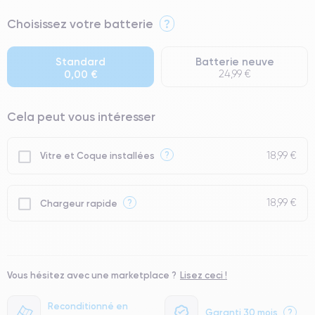
⭐ Premium
Choisissez votre batterie
?
● Écran : Pièce d'origine Apple. Qualité Impeccable.
● Batterie : usage intensif.
Standard
Batterie neuve
0,00 €
24,99 €
● Seuls 5% de nos téléphones ont un grade Premium.
Cela peut vous intéresser
18,99 €
?
Vitre et Coque installées
18,99 €
?
Chargeur rapide
Vous hésitez avec une marketplace ?
Lisez ceci !
Reconditionné en
Garanti 30 mois
?