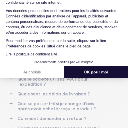
les batteries ?
RAM
Mémoire interne
confidentialité sur ce site internet.
4 GO
64,128,256 GO
Quels sont les accessoires inclus dans la
Axeptio consent
Vos données personnelles sont traitées pour les finalités suivantes:
commande ?
Données d'identification par analyse de l’appareil, publicités et
Nom de la puce
Nombre de cœurs
contenu personnalisés, mesure de performance des publicités et du
Apple A13 Bionic
6
Quelles garanties offrez-vous sur vos
contenu, études d’audience et développement de services, stocker
produits ?
et/ou accéder à des informations sur un appareil.
Nom GPU
Fréq. processeur
Quels sont vos modes de paiement ?
Pour modifier vos préférences par la suite, cliquez sur le lien
GPU 4 cœurs
2.65 GHz
'Préférences de cookies' situé dans le pied de page.
Est-il possible de payer l'iPhone 11 en
plusieurs fois ?
Caméra
Caméra Frontale
Lire la politique de confidentialité
12 MP
12 MP
Consentements certifiés par
Que se passe-t-il après avoir passé la
commande ?
Je choisis
OK pour moi
Résolution vidéo
Recharge rapide
4K - 3840x2160px
Oui, minimum 18W
Quelle société utilisez-vous pour
l'expédition ?
Batterie
Dual SIM
Quels sont les délais de livraison ?
3046 mAh
Nano-SIM + eSIM
Que se passe-t-il si je change d'avis
Réseau mobile
Débloqué
après avoir acheté/reçu le produit ?
LTE/4G
Oui, tous opérateurs
Comment demander un retour ?
Si vous souhaitez découvrir en détail les caractéristiques de ce