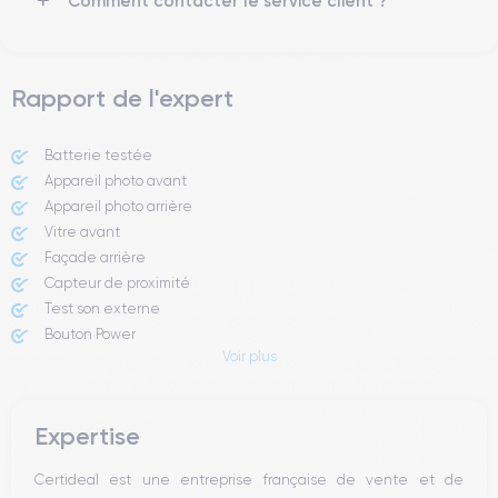
Comment contacter le service client ?
smartphone, consulter la
fiche technique de l'iPhone 11.
Rapport de l'expert
Batterie testée
Appareil photo avant
Appareil photo arrière ​
Vitre avant ​
Façade arrière
Capteur de proximité
Test son externe
Bouton Power
Voir plus
Prise Jack ou Lightening
Bouton Mute
Boutons volume
Expertise
Haut parleur
Microphone
Certideal est une entreprise française de vente et de
Bouton Home