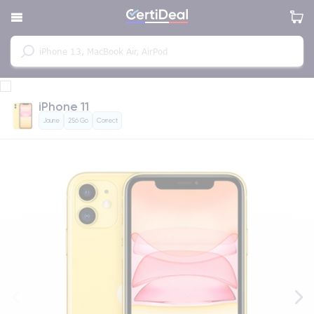
iPhone 11
Jaune
256 Go
Correct