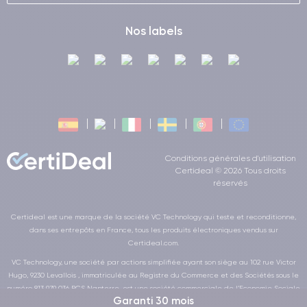
Nos labels
Conditions générales d'utilisation
Certideal © 2026 Tous droits
réservés
Certideal est une marque de la société VC Technology qui teste et reconditionne,
dans ses entrepôts en France, tous les produits électroniques vendus sur
Certideal.com.
VC Technology, une société par actions simplifiée ayant son siège au 102 rue Victor
Hugo, 9230 Levallois , immatriculée au Registre du Commerce et des Sociétés sous le
numéro 813 979 036 RCS Nanterre, est une société commerciale de l’Economie Sociale
Garanti 30 mois
et Solidaire au sens de la loi de la LOI n° 2014-856 du 31 juillet 2014