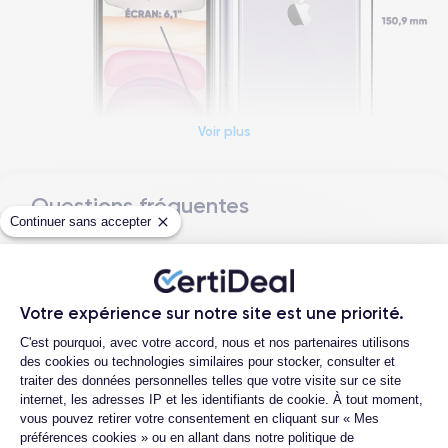
Voir plus
Questions fréquentes
Dimensions et poids iPhone 11
Continuer sans accepter
Quelle est la différence entre un iPhone
Date de sortie
Système exploit.
11 d'occasion et un iPhone 11
10/09/2019
iOS (iOS 26)
reconditionné ?
Votre expérience sur notre site est une priorité.
Dimensions
Poids
Quelle est la durée de vie d'un iPhone 11
Plateforme de Gestion du Consentemen
150x75.7x8.3 mm
194 g
C'est pourquoi, avec votre accord, nous et nos partenaires utilisons
reconditionné ?
des cookies ou technologies similaires pour stocker, consulter et
Proposez-vous une assurance en cas de
traiter des données personnelles telles que votre visite sur ce site
Écran
Résolution écran
casse due à des chocs ou à des chutes ?
internet, les adresses IP et les identifiants de cookie. À tout moment,
IPS LCD 6.1 pouces
1792 x 828 pixels
vous pouvez retirer votre consentement en cliquant sur « Mes
Quelles sont les options disponibles sur
préférences cookies » ou en allant dans notre politique de