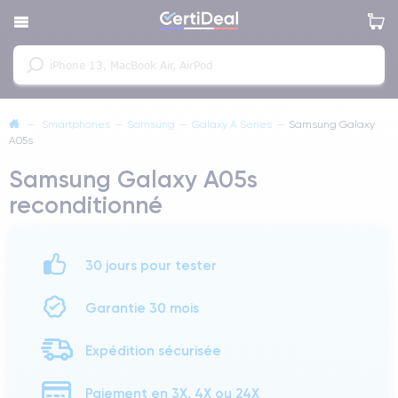
—
Smartphones
—
Samsung
—
Galaxy A Series
—
Samsung Galaxy
A05s
Samsung Galaxy A05s
reconditionné
30 jours pour tester
Garantie 30 mois
Expédition sécurisée
Paiement en 3X, 4X ou 24X