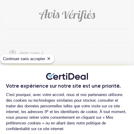
Jean-yves J.
Continuer sans accepter
26/07/26
Merci beaucoup à l’équipe, iPhone 15 pro max d’un état comme
neuf comme la batterie. Je suis très content de mon achat et
Votre expérience sur notre site est une priorité.
...
Plateforme de Gestion du Consentemen
C'est pourquoi, avec votre accord, nous et nos partenaires utilisons
des cookies ou technologies similaires pour stocker, consulter et
traiter des données personnelles telles que votre visite sur ce site
Henri D.
internet, les adresses IP et les identifiants de cookie. À tout moment,
12/07/26
vous pouvez retirer votre consentement en cliquant sur « Mes
préférences cookies » ou en allant dans notre politique de
Bonne expérience
confidentialité sur ce site internet.