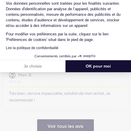
Axeptio consent
Vos données personnelles sont traitées pour les finalités suivantes:
Données d'identification par analyse de l’appareil, publicités et
contenu personnalisés, mesure de performance des publicités et du
contenu, études d’audience et développement de services, stocker
Ambroise V.
et/ou accéder à des informations sur un appareil.
10/07/26
Pour modifier vos préférences par la suite, cliquez sur le lien
Franchement super content ! J'ai acheté mon iPhone 14 Pro
'Préférences de cookies' situé dans le pied de page.
chez eux et rien à redire, il est nickel. La batterie a été
Lire la politique de confidentialité
changée ...
Consentements certifiés par
Je choisis
OK pour moi
Marc B.
09/07/26
Très bien, service impeccable, satisfait de mon achat. Je
recommande !
Voir tous les avis