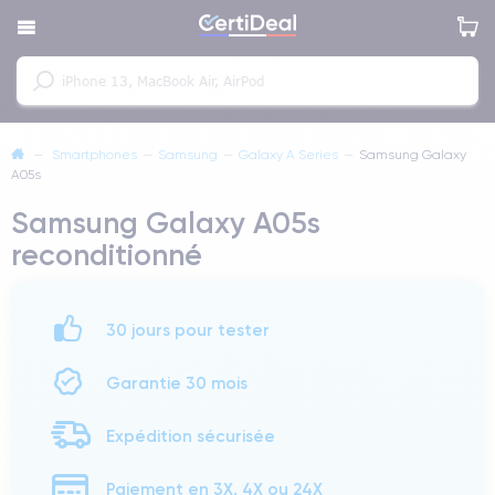
—
Smartphones
—
Samsung
—
Galaxy A Series
—
Samsung Galaxy
A05s
Samsung Galaxy A05s
reconditionné
30 jours pour tester
Garantie 30 mois
Expédition sécurisée
Paiement en 3X, 4X ou 24X