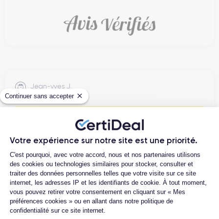
Jean-yves J.
Continuer sans accepter
26/07/26
Merci beaucoup à l’équipe, iPhone 15 pro max d’un état comme
neuf comme la batterie. Je suis très content de mon achat et
Votre expérience sur notre site est une priorité.
...
Plateforme de Gestion du Consentemen
C'est pourquoi, avec votre accord, nous et nos partenaires utilisons
des cookies ou technologies similaires pour stocker, consulter et
traiter des données personnelles telles que votre visite sur ce site
Henri D.
internet, les adresses IP et les identifiants de cookie. À tout moment,
12/07/26
vous pouvez retirer votre consentement en cliquant sur « Mes
préférences cookies » ou en allant dans notre politique de
Bonne expérience
confidentialité sur ce site internet.