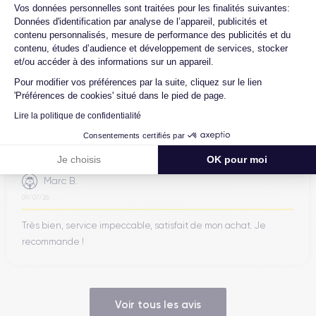
Axeptio consent
Vos données personnelles sont traitées pour les finalités suivantes:
Données d'identification par analyse de l’appareil, publicités et
contenu personnalisés, mesure de performance des publicités et du
contenu, études d’audience et développement de services, stocker
Ambroise V.
et/ou accéder à des informations sur un appareil.
10/07/26
Pour modifier vos préférences par la suite, cliquez sur le lien
Franchement super content ! J'ai acheté mon iPhone 14 Pro
'Préférences de cookies' situé dans le pied de page.
chez eux et rien à redire, il est nickel. La batterie a été
Lire la politique de confidentialité
changée ...
Consentements certifiés par
Je choisis
OK pour moi
Marc B.
09/07/26
Très bien, service impeccable, satisfait de mon achat. Je
recommande !
Voir tous les avis