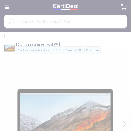
Durs à cuire (-30%)
Aléatoire - selon disponibilité
256 Go
Core i5 2.7GHz
Durs à cuire