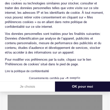
des cookies ou technologies similaires pour stocker, consulter et
smartphones n’ayant connu qu’un seul et unique propriétaire.
traiter des données personnelles telles que votre visite sur ce site
Chacun des produits reconditionnés mis à la vente sur notre
internet, les adresses IP et les identifiants de cookie. À tout moment,
vous pouvez retirer votre consentement en cliquant sur « Mes
site est alors récupéré physiquement par nos soins et suit dans
préférences cookies » ou en allant dans notre politique de
nos locaux un processus d’homologation en trois étapes :
confidentialité sur ce site internet.
vérification, test et validation. Nos experts sont ainsi les
Axeptio consent
Vos données personnelles sont traitées pour les finalités suivantes:
premiers à intervenir techniquement sur le produit, que nous
Données d'identification par analyse de l’appareil, publicités et
reconditionnons nous-mêmes en interne, sans autre
contenu personnalisés, mesure de performance des publicités et du
intermédiaire. C’est l’assurance pour nos clients d’acheter un
contenu, études d’audience et développement de services, stocker
et/ou accéder à des informations sur un appareil.
téléphone en toute confiance, reconditionné en France,
accompagné d’une garantie de 30 mois et d’un service après-
Pour modifier vos préférences par la suite, cliquez sur le lien
'Préférences de cookies' situé dans le pied de page.
vente en contact continu avec nos experts techniques.
Lire la politique de confidentialité
Consentements certifiés par
Je choisis
OK pour moi
Parcours d'un Smartphone