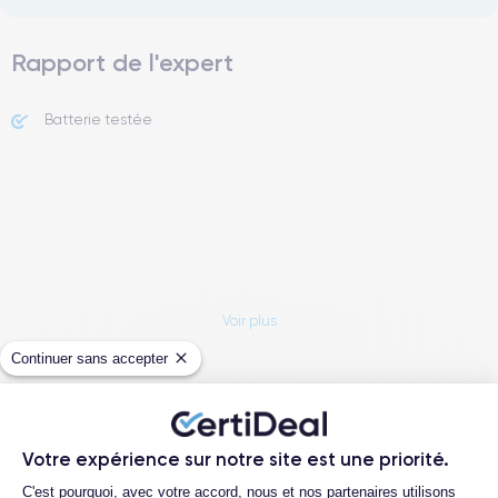
Rapport de l'expert
Batterie testée
Voir plus
Continuer sans accepter
Expertise
Certideal est une entreprise française de vente et de
Votre expérience sur notre site est une priorité.
reconditionnement de téléphones mobiles. Notre service
Plateforme de Gestion du Consentemen
C'est pourquoi, avec votre accord, nous et nos partenaires utilisons
achat s’approvisionne auprès d’opérateurs qui reprennent des