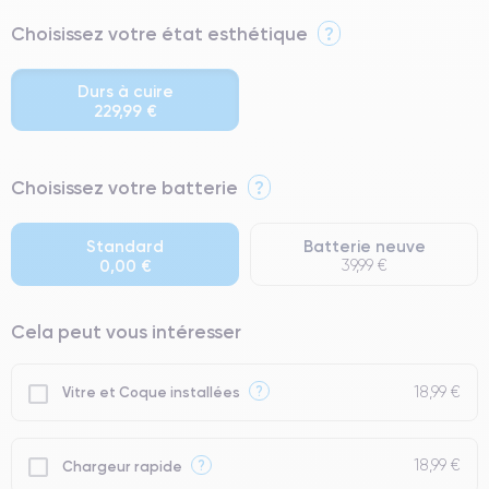
Choisissez votre état esthétique
?
Durs à cuire
229,99 €
⭐ Premium
Choisissez votre batterie
?
● Écran : Pièce d'origine Apple. Qualité Impeccable.
● Batterie : usage intensif.
Standard
Batterie neuve
0,00 €
39,99 €
● Seuls 5% de nos téléphones ont un grade Premium.
Cela peut vous intéresser
18,99 €
?
Vitre et Coque installées
18,99 €
?
Chargeur rapide