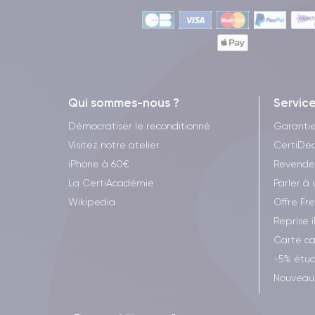
Qui sommes-nous ?
Servic
Démocratiser le reconditionné
Garanti
Visitez notre atelier
CertiDea
iPhone à 60€
Revende
La CertiAcadémie
Parler à 
Wikipedia
Offre Fr
Reprise 
Carte c
-5% étud
Nouveau 