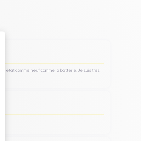
 : Personnalisez vos Options
’un état comme neuf comme la batterie. Je suis très