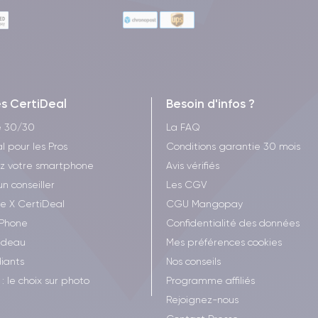
es CertiDeal
Besoin d'infos ?
e 30/30
La FAQ
l pour les Pros
Conditions garantie 30 mois
z votre smartphone
Avis vérifiés
un conseiller
Les CGV
ee X CertiDeal
CGU Mangopay
iPhone
Confidentialité des données
adeau
Mes préférences cookies
iants
Nos conseils
: le choix sur photo
Programme affiliés
Rejoignez-nous