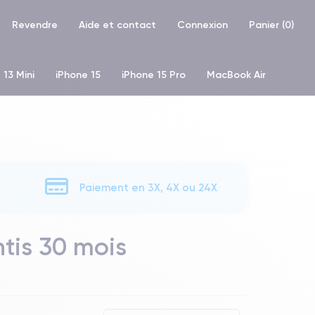
Revendre
Aide et contact
Connexion
Panier (
0
)
 13 Mini
iPhone 15
iPhone 15 Pro
MacBook Air
hone XR
iPhone SE 2 (2020)
iPhone X
iPhone XS
Paiement en 3X, 4X ou 24X
ntis 30 mois