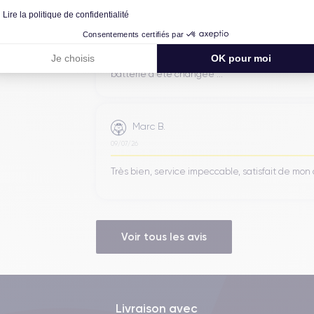
Ambroise V.
Lire la politique de confidentialité
10/07/26
Consentements certifiés par
Franchement super content ! J'ai acheté mon iPho
Je choisis
OK pour moi
batterie a été changée ...
Marc B.
09/07/26
Très bien, service impeccable, satisfait de mo
Voir tous les avis
Livraison avec