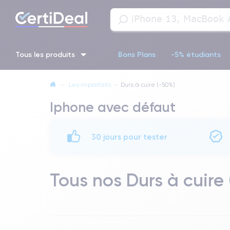
Tous les produits
Bons Plans
-5% étudiants
—
Les imparfaits
—
Durs à cuire (-50%)
iPhone 16
iPhone 14 Pro
iPhone 13 Pro
iPhone 13 Pr
Iphone avec défaut
iPhone 11 Pro
iPhone 14 pro
30 jours pour tester
Tous nos Durs à cuire