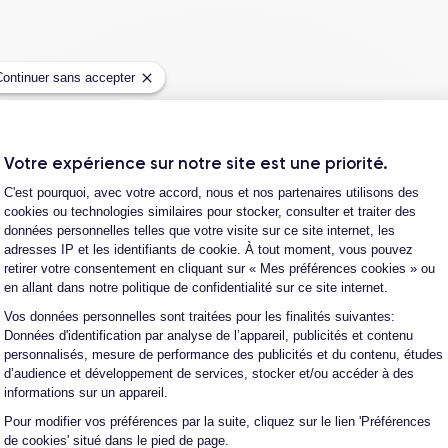
Continuer sans accepter
Jean-yves J.
Votre expérience sur notre site est une priorité.
Plateforme de Gestion du Consentement
26/07/26
C'est pourquoi, avec votre accord, nous et nos partenaires utilisons des
de
cookies ou technologies similaires pour stocker, consulter et traiter des
Merci beaucoup à l’équipe, iPhone 15 pro max d
données personnelles telles que votre visite sur ce site internet, les
content de mon achat et ...
adresses IP et les identifiants de cookie. À tout moment, vous pouvez
retirer votre consentement en cliquant sur « Mes préférences cookies » ou
en allant dans notre politique de confidentialité sur ce site internet.
Vos données personnelles sont traitées pour les finalités suivantes:
Henri D.
Axeptio consent
Données d'identification par analyse de l’appareil, publicités et contenu
12/07/26
personnalisés, mesure de performance des publicités et du contenu, études
d’audience et développement de services, stocker et/ou accéder à des
Bonne expérience
informations sur un appareil.
Pour modifier vos préférences par la suite, cliquez sur le lien 'Préférences
de cookies' situé dans le pied de page.