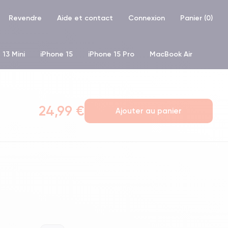
Revendre
Aide et contact
Connexion
Panier (
0
)
 13 Mini
iPhone 15
iPhone 15 Pro
MacBook Air
hone XR
iPhone SE 2 (2020)
iPhone X
iPhone XS
24,99 €
Ajouter au panier