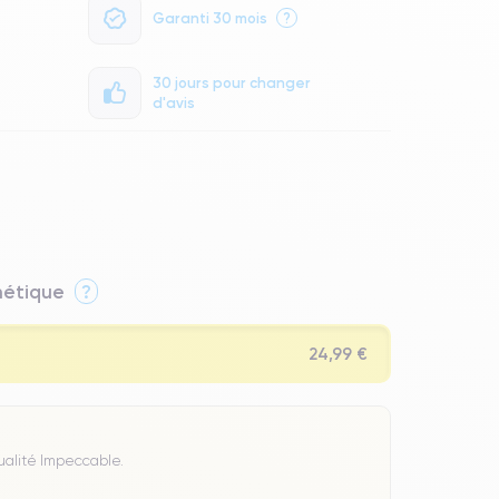
Garanti 30 mois
?
30 jours pour changer
d'avis
thétique
?
24,99 €
Qualité Impeccable.