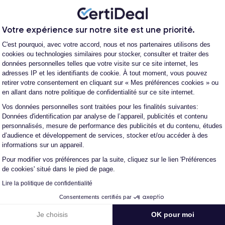
Votre expérience sur notre site est une priorité.
Plateforme de Gestion du Consentement
C'est pourquoi, avec votre accord, nous et nos partenaires utilisons des
cookies ou technologies similaires pour stocker, consulter et traiter des
données personnelles telles que votre visite sur ce site internet, les
Parcou
adresses IP et les identifiants de cookie. À tout moment, vous pouvez
retirer votre consentement en cliquant sur « Mes préférences cookies » ou
te et de reconditionnement de téléphones
en allant dans notre politique de confidentialité sur ce site internet.
 auprès d’opérateurs qui reprennent des
Vos données personnelles sont traitées pour les finalités suivantes:
Axeptio consent
ique propriétaire. Chacun des produits
Données d'identification par analyse de l’appareil, publicités et contenu
alors récupéré physiquement par nos soins et
personnalisés, mesure de performance des publicités et du contenu, études
d’audience et développement de services, stocker et/ou accéder à des
on en trois étapes : vérification, test et
informations sur un appareil.
intervenir techniquement sur le produit, que
Pour modifier vos préférences par la suite, cliquez sur le lien 'Préférences
autre intermédiaire. C’est l’assurance pour
de cookies' situé dans le pied de page.
iance, reconditionné en France, accompagné
Lire la politique de confidentialité
-vente en contact continu avec nos experts
Consentements certifiés par
Je choisis
OK pour moi