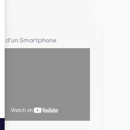
 : Personnalisez vos Options
rs d'un Smartphone