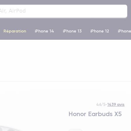
Réparation
iPhone 14
iPhone 13
iPhone 12
iPhone
o Max
iPhone 14 Pro Max
iPhone 11
iPhone 12 Pro
iP
1439 avis
4.6/5
-
Honor Earbuds X5