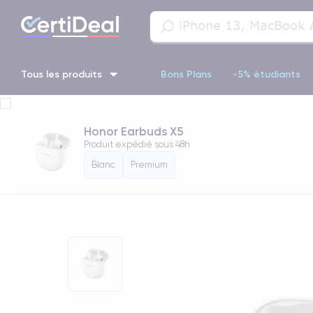
Tous les produits
Bons Plans
-5% étudiants
iPhone 16
iPhone 14 Pro
iPhone 13 Pro
iPhone 13 Pr
Honor Earbuds X5
Produit expédié sous
48h
iPhone 11 Pro
iPhone 14 pro
Blanc
Premium