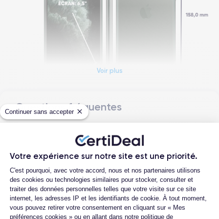
Voir plus
Questions fréquentes
Dimensions et poids iPhone 11 Pro Max
Continuer sans accepter
Quelle est la différence entre un iPhone
Date de sortie
Système exploitation
11 Pro Max d'occasion et un iPhone 11 Pro
10/09/2019
iOS (iOS 26)
Max reconditionné ?
Votre expérience sur notre site est une priorité.
Dimensions
Poids
Plateforme de Gestion du Consentemen
Quelle est la durée de vie d'un iPhone 11
C'est pourquoi, avec votre accord, nous et nos partenaires utilisons
158×77.8×8.1 mm
226 g
Pro Max reconditionné ?
des cookies ou technologies similaires pour stocker, consulter et
traiter des données personnelles telles que votre visite sur ce site
Proposez-vous une assurance en cas de
Écran
Résolution écran
internet, les adresses IP et les identifiants de cookie. À tout moment,
casse due à des chocs ou à des chutes ?
OLED 6.5 pouces
2688 x 1242 pixels
vous pouvez retirer votre consentement en cliquant sur « Mes
Quelles sont les options disponibles sur
préférences cookies » ou en allant dans notre politique de