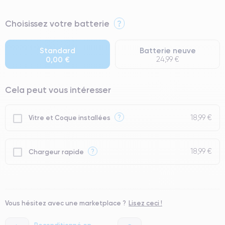
⭐ Premium
Choisissez votre batterie
?
● Écran : Pièce d'origine Apple. Qualité Impeccable.
● Batterie : usage intensif.
Standard
Batterie neuve
0,00 €
24,99 €
● Seuls 5% de nos téléphones ont un grade Premium.
Cela peut vous intéresser
18,99 €
?
Vitre et Coque installées
18,99 €
?
Chargeur rapide
Vous hésitez avec une marketplace ?
Lisez ceci !
Reconditionné en