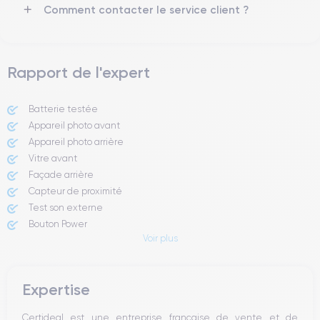
Comment contacter le service client ?
smartphone, consulter la
fiche technique de l'iPhone 11 Pro Max.
Rapport de l'expert
Batterie testée
Appareil photo avant
Appareil photo arrière ​
Vitre avant ​
Façade arrière
Capteur de proximité
Test son externe
Bouton Power
Voir plus
Prise Jack ou Lightening
Bouton Mute
Boutons volume
Expertise
Haut parleur
Microphone
Certideal est une entreprise française de vente et de