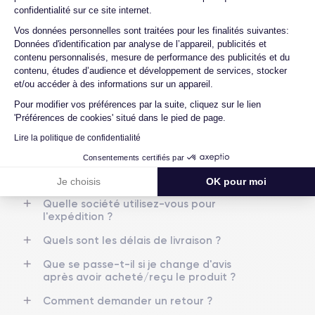
les batteries ?
RAM
Memoire interne
confidentialité sur ce site internet.
6 Go
64,256,512 Go
Axeptio consent
Vos données personnelles sont traitées pour les finalités suivantes:
Quels sont les accessoires inclus dans la
Données d'identification par analyse de l’appareil, publicités et
commande ?
Nom de la puce
Nombre de cœurs
contenu personnalisés, mesure de performance des publicités et du
Puce A13 Bionic
6
Quelles garanties offrez-vous sur vos
contenu, études d’audience et développement de services, stocker
produits ?
et/ou accéder à des informations sur un appareil.
Nom GPU
Fréq. processeur
Pour modifier vos préférences par la suite, cliquez sur le lien
Quels sont vos modes de paiement ?
GPU 4 cœurs
2.65 GHz
'Préférences de cookies' situé dans le pied de page.
Est-il possible de payer l'iPhone 11 Pro
Lire la politique de confidentialité
Max en plusieurs fois ?
Caméra
Caméra Frontale
12 Mpx
12 Mpx
Consentements certifiés par
Que se passe-t-il après avoir passé la
commande ?
Je choisis
OK pour moi
Résolution vidéo
Recharge rapide
4K - 3840 x 2160 px
Oui, minimum 18W
Quelle société utilisez-vous pour
l'expédition ?
Batterie
Type de SIM
Quels sont les délais de livraison ?
3969 mAh
Nano-SIM + eSIM
Que se passe-t-il si je change d'avis
Réseau mobile
Débloqué
après avoir acheté/reçu le produit ?
LTE/4G
Oui, tous opérateurs
Comment demander un retour ?
Pour découvrir en détail toutes les caractéristiques de ce